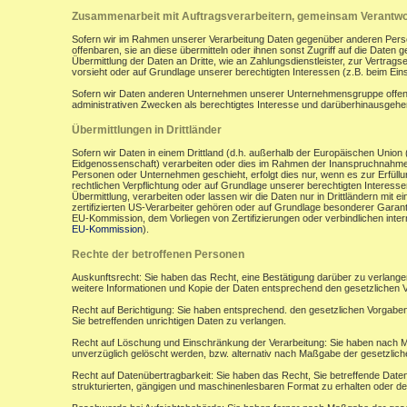
Zusammenarbeit mit Auftragsverarbeitern, gemeinsam Verantwor
Sofern wir im Rahmen unserer Verarbeitung Daten gegenüber anderen Perso
offenbaren, sie an diese übermitteln oder ihnen sonst Zugriff auf die Daten 
Übermittlung der Daten an Dritte, wie an Zahlungsdienstleister, zur Vertragserf
vorsieht oder auf Grundlage unserer berechtigten Interessen (z.B. beim Ein
Sofern wir Daten anderen Unternehmen unserer Unternehmensgruppe offenbar
administrativen Zwecken als berechtigtes Interesse und darüberhinausgeh
Übermittlungen in Drittländer
Sofern wir Daten in einem Drittland (d.h. außerhalb der Europäischen Uni
Eidgenossenschaft) verarbeiten oder dies im Rahmen der Inanspruchnahme 
Personen oder Unternehmen geschieht, erfolgt dies nur, wenn es zur Erfüllung
rechtlichen Verpflichtung oder auf Grundlage unserer berechtigten Interessen 
Übermittlung, verarbeiten oder lassen wir die Daten nur in Drittländern mi
zertifizierten US-Verarbeiter gehören oder auf Grundlage besonderer Garant
EU-Kommission, dem Vorliegen von Zertifizierungen oder verbindlichen inte
EU-Kommission
).
Rechte der betroffenen Personen
Auskunftsrecht: Sie haben das Recht, eine Bestätigung darüber zu verlange
weitere Informationen und Kopie der Daten entsprechend den gesetzlichen 
Recht auf Berichtigung: Sie haben entsprechend. den gesetzlichen Vorgaben 
Sie betreffenden unrichtigen Daten zu verlangen.
Recht auf Löschung und Einschränkung der Verarbeitung: Sie haben nach M
unverzüglich gelöscht werden, bzw. alternativ nach Maßgabe der gesetzlic
Recht auf Datenübertragbarkeit: Sie haben das Recht, Sie betreffende Daten
strukturierten, gängigen und maschinenlesbaren Format zu erhalten oder de