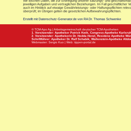
Wir löschen Daten, die zur Erbringung unserer satzungs- und geschäftsmäß
jeweiligen Aufgaben und vertraglichen Beziehungen. Im Fall geschäftlicher V
auch im Hinblick auf etwaige Gewährleistungs- oder Haftungspflichten releva
überprüft; im Übrigen gelten die gesetzlichen Aufbewahrungspflichten.
Erstellt mit Datenschutz-Generator.de von RA Dr. Thomas Schwenke
© TCM-Apo Ag | Arbeitsgemeinschaft deutscher TCM-Apotheken
1. Vorsitzender: Apotheker Patrick Kwik,
Congress-Apotheke
Karlsru
2. Vorsitzender: Apothekerin Dr. Hedda Henzl,
Residenz Apotheke
Wür
Schriftführer: Apotheker Dr. Ralf Schabik,
Wallenstein-Apotheke
Altdor
Webmaster:
Sergio Kuo
| Web:
tippen-portal.de