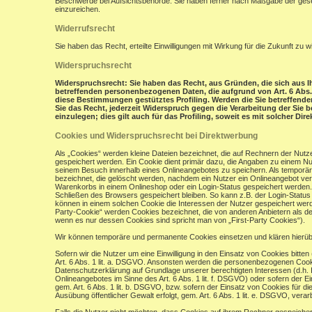
Beschwerde bei Aufsichtsbehörde: Sie haben ferner nach Maßgabe der gese
einzureichen.
Widerrufsrecht
Sie haben das Recht, erteilte Einwilligungen mit Wirkung für die Zukunft zu w
Widerspruchsrecht
Widerspruchsrecht: Sie haben das Recht, aus Gründen, die sich aus Ih
betreffenden personenbezogenen Daten, die aufgrund von Art. 6 Abs. 1 
diese Bestimmungen gestütztes Profiling. Werden die Sie betreffend
Sie das Recht, jederzeit Widerspruch gegen die Verarbeitung der Si
einzulegen; dies gilt auch für das Profiling, soweit es mit solcher Di
Cookies und Widerspruchsrecht bei Direktwerbung
Als „Cookies“ werden kleine Dateien bezeichnet, die auf Rechnern der Nut
gespeichert werden. Ein Cookie dient primär dazu, die Angaben zu einem N
seinem Besuch innerhalb eines Onlineangebotes zu speichern. Als temporär
bezeichnet, die gelöscht werden, nachdem ein Nutzer ein Onlineangebot verl
Warenkorbs in einem Onlineshop oder ein Login-Status gespeichert werden.
Schließen des Browsers gespeichert bleiben. So kann z.B. der Login-Stat
können in einem solchen Cookie die Interessen der Nutzer gespeichert wer
Party-Cookie“ werden Cookies bezeichnet, die von anderen Anbietern als de
wenn es nur dessen Cookies sind spricht man von „First-Party Cookies“).
Wir können temporäre und permanente Cookies einsetzen und klären hierü
Sofern wir die Nutzer um eine Einwilligung in den Einsatz von Cookies bitten
Art. 6 Abs. 1 lit. a. DSGVO. Ansonsten werden die personenbezogenen Coo
Datenschutzerklärung auf Grundlage unserer berechtigten Interessen (d.h. 
Onlineangebotes im Sinne des Art. 6 Abs. 1 lit. f. DSGVO) oder sofern der 
gem. Art. 6 Abs. 1 lit. b. DSGVO, bzw. sofern der Einsatz von Cookies für die
Ausübung öffentlicher Gewalt erfolgt, gem. Art. 6 Abs. 1 lit. e. DSGVO, verarb