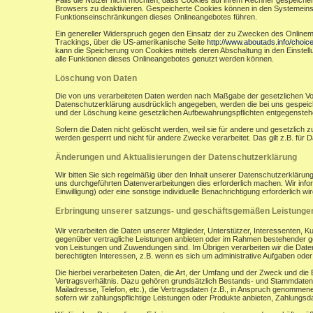
Falls die Nutzer nicht möchten, dass Cookies auf ihrem Rechner gespeicher
Browsers zu deaktivieren. Gespeicherte Cookies können in den Systemein
Funktionseinschränkungen dieses Onlineangebotes führen.
Ein genereller Widerspruch gegen den Einsatz der zu Zwecken des Onlinemark
Trackings, über die US-amerikanische Seite
http://www.aboutads.info/choic
kann die Speicherung von Cookies mittels deren Abschaltung in den Einstell
alle Funktionen dieses Onlineangebotes genutzt werden können.
Löschung von Daten
Die von uns verarbeiteten Daten werden nach Maßgabe der gesetzlichen Vor
Datenschutzerklärung ausdrücklich angegeben, werden die bei uns gespeiche
und der Löschung keine gesetzlichen Aufbewahrungspflichten entgegensteh
Sofern die Daten nicht gelöscht werden, weil sie für andere und gesetzlich 
werden gesperrt und nicht für andere Zwecke verarbeitet. Das gilt z.B. fü
Änderungen und Aktualisierungen der Datenschutzerklärung
Wir bitten Sie sich regelmäßig über den Inhalt unserer Datenschutzerkläru
uns durchgeführten Datenverarbeitungen dies erforderlich machen. Wir infor
Einwilligung) oder eine sonstige individuelle Benachrichtigung erforderlich wir
Erbringung unserer satzungs- und geschäftsgemäßen Leistunge
Wir verarbeiten die Daten unserer Mitglieder, Unterstützer, Interessenten, 
gegenüber vertragliche Leistungen anbieten oder im Rahmen bestehender ges
von Leistungen und Zuwendungen sind. Im Übrigen verarbeiten wir die Daten
berechtigten Interessen, z.B. wenn es sich um administrative Aufgaben oder Ö
Die hierbei verarbeiteten Daten, die Art, der Umfang und der Zweck und die
Vertragsverhältnis. Dazu gehören grundsätzlich Bestands- und Stammdaten d
Mailadresse, Telefon, etc.), die Vertragsdaten (z.B., in Anspruch genommen
sofern wir zahlungspflichtige Leistungen oder Produkte anbieten, Zahlungsda