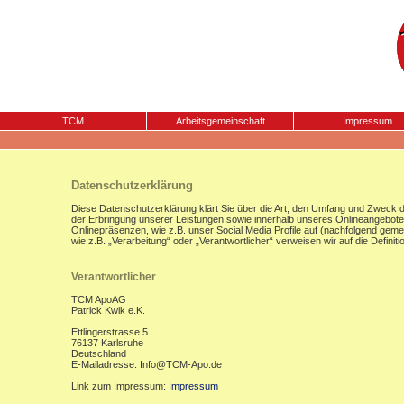
TCM
Arbeitsgemeinschaft
Impressum
Datenschutzerklärung
Diese Datenschutzerklärung klärt Sie über die Art, den Umfang und Zweck
der Erbringung unserer Leistungen sowie innerhalb unseres Onlineangebote
Onlinepräsenzen, wie z.B. unser Social Media Profile auf (nachfolgend gemei
wie z.B. „Verarbeitung“ oder „Verantwortlicher“ verweisen wir auf die Defi
Verantwortlicher
TCM ApoAG
Patrick Kwik e.K.
Ettlingerstrasse 5
76137 Karlsruhe
Deutschland
E-Mailadresse: Info@TCM-Apo.de
Link zum Impressum:
Impressum