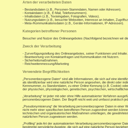
Arten der verarbeiteten Daten
- Bestandsdaten (z.B., Personen-Stammdaten, Namen oder Adressen).
- Kontaktdaten (z.B., E-Mail, Telefonnummern).
- Inhaltsdaten (z.B., Texteingaben, Fotografien, Videos).
- Nutzungsdaten (z.B., besuchte Webseiten, Interesse an Inhalten, Zugriffsz
- Meta-/Kommunikationsdaten (z.B., Geräte-Informationen, IP-Adressen).
Kategorien betroffener Personen
Besucher und Nutzer des Onlineangebotes (Nachfolgend bezeichnen wir di
Zweck der Verarbeitung
- Zurverfügungstellung des Onlineangebotes, seiner Funktionen und Inhalte.
- Beantwortung von Kontaktanfragen und Kommunikation mit Nutzern.
- Sicherheitsmaßnahmen.
- Reichweitenmessung/Marketing
Verwendete Begrifflichkeiten
„Personenbezogene Daten“ sind alle Informationen, die sich auf eine identifiz
als identifizierbar wird eine natürliche Person angesehen, die direkt oder 
Kennnummer, zu Standortdaten, zu einer Online-Kennung (z.B. Cookie) ode
der physischen, physiologischen, genetischen, psychischen, wirtschaftlichen, 
„Verarbeitung“ ist jeder mit oder ohne Hilfe automatisierter Verfahren aus
personenbezogenen Daten. Der Begriff reicht weit und umfasst praktisch j
„Pseudonymisierung“ die Verarbeitung personenbezogener Daten in einer W
nicht mehr einer spezifischen betroffenen Person zugeordnet werden könne
technischen und organisatorischen Maßnahmen unterliegen, die gewährleisten
natürlichen Person zugewiesen werden.
„Profiling“ jede Art der automatisierten Verarbeitung personenbezogener D
bestimmte persönliche Aspekte, die sich auf eine natürliche Person beziehen