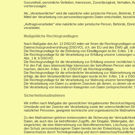
Gesundheit, persönliche Vorlieben, Interessen, Zuverlässigkeit, Verhalten, 
vorherzusagen.
Als „Verantwortlicher“ wird die natürliche oder juristische Person, Behörde,
Mittel der Verarbeitung von personenbezogenen Daten entscheidet, bezeich
„Auftragsverarbeiter“ eine natürliche oder juristische Person, Behörde, Ein
verarbeitet.
Maßgebliche Rechtsgrundlagen
Nach Maßgabe des Art. 13 DSGVO teilen wir Ihnen die Rechtsgrundlagen un
Datenschutzgrundverordnung (DSGVO), d.h. der EU und des EWG gilt, sofer
Die Rechtsgrundlage für die Einholung von Einwilligungen ist Art. 6 Abs. 1 lit
Die Rechtsgrundlage für die Verarbeitung zur Erfüllung unserer Leistungen
Abs. 1 lit. b DSGVO;
Die Rechtsgrundlage für die Verarbeitung zur Erfüllung unserer rechtlichen Ve
Für den Fall, dass lebenswichtige Interessen der betroffenen Person oder 
machen, dient Art. 6 Abs. 1 lit. d DSGVO als Rechtsgrundlage.
Die Rechtsgrundlage für die erforderliche Verarbeitung zur Wahrnehmung eine
erfolgt, die dem Verantwortlichen übertragen wurde ist Art. 6 Abs. 1 lit. e D
Die Rechtsgrundlage für die Verarbeitung zur Wahrung unserer berechtigten I
Die Verarbeitung von Daten zu anderen Zwecken als denen, zu denen sie 
Die Verarbeitung von besonderen Kategorien von Daten (entsprechend Art.
Sicherheitsmaßnahmen
Wir treffen nach Maßgabe der gesetzlichen Vorgabenunter Berücksichtigung
Umstände und der Zwecke der Verarbeitung sowie der unterschiedlichen Eint
natürlicher Personen, geeignete technische und organisatorische Maßnah
Zu den Maßnahmen gehören insbesondere die Sicherung der Vertraulichkeit,
Daten, als auch des sie betreffenden Zugriffs, der Eingabe, Weitergabe, de
eingerichtet, die eine Wahrnehmung von Betroffenenrechten, Löschung von 
den Schutz personenbezogener Daten bereits bei der Entwicklung, bzw. Au
Datenschutzes durch Technikgestaltung und durch datenschutzfreundliche V