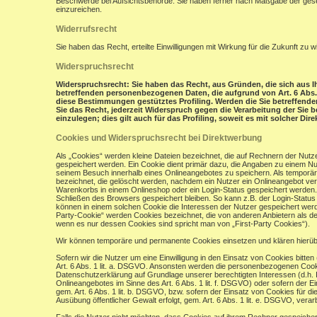
Beschwerde bei Aufsichtsbehörde: Sie haben ferner nach Maßgabe der gese
einzureichen.
Widerrufsrecht
Sie haben das Recht, erteilte Einwilligungen mit Wirkung für die Zukunft zu w
Widerspruchsrecht
Widerspruchsrecht: Sie haben das Recht, aus Gründen, die sich aus Ih
betreffenden personenbezogenen Daten, die aufgrund von Art. 6 Abs. 1 
diese Bestimmungen gestütztes Profiling. Werden die Sie betreffend
Sie das Recht, jederzeit Widerspruch gegen die Verarbeitung der Si
einzulegen; dies gilt auch für das Profiling, soweit es mit solcher Di
Cookies und Widerspruchsrecht bei Direktwerbung
Als „Cookies“ werden kleine Dateien bezeichnet, die auf Rechnern der Nut
gespeichert werden. Ein Cookie dient primär dazu, die Angaben zu einem N
seinem Besuch innerhalb eines Onlineangebotes zu speichern. Als temporär
bezeichnet, die gelöscht werden, nachdem ein Nutzer ein Onlineangebot verl
Warenkorbs in einem Onlineshop oder ein Login-Status gespeichert werden.
Schließen des Browsers gespeichert bleiben. So kann z.B. der Login-Stat
können in einem solchen Cookie die Interessen der Nutzer gespeichert wer
Party-Cookie“ werden Cookies bezeichnet, die von anderen Anbietern als de
wenn es nur dessen Cookies sind spricht man von „First-Party Cookies“).
Wir können temporäre und permanente Cookies einsetzen und klären hierü
Sofern wir die Nutzer um eine Einwilligung in den Einsatz von Cookies bitten
Art. 6 Abs. 1 lit. a. DSGVO. Ansonsten werden die personenbezogenen Coo
Datenschutzerklärung auf Grundlage unserer berechtigten Interessen (d.h. 
Onlineangebotes im Sinne des Art. 6 Abs. 1 lit. f. DSGVO) oder sofern der 
gem. Art. 6 Abs. 1 lit. b. DSGVO, bzw. sofern der Einsatz von Cookies für die
Ausübung öffentlicher Gewalt erfolgt, gem. Art. 6 Abs. 1 lit. e. DSGVO, verarb