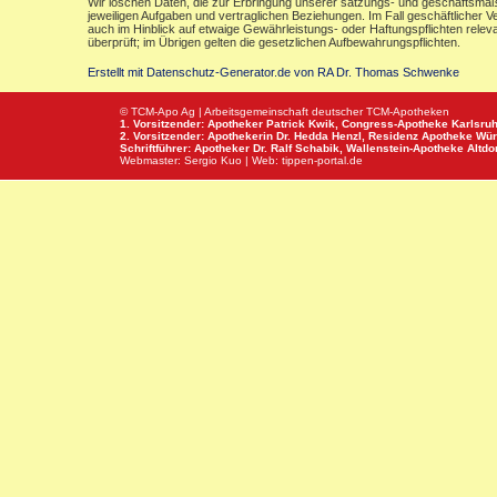
Wir löschen Daten, die zur Erbringung unserer satzungs- und geschäftsmäß
jeweiligen Aufgaben und vertraglichen Beziehungen. Im Fall geschäftlicher V
auch im Hinblick auf etwaige Gewährleistungs- oder Haftungspflichten releva
überprüft; im Übrigen gelten die gesetzlichen Aufbewahrungspflichten.
Erstellt mit Datenschutz-Generator.de von RA Dr. Thomas Schwenke
© TCM-Apo Ag | Arbeitsgemeinschaft deutscher TCM-Apotheken
1. Vorsitzender: Apotheker Patrick Kwik,
Congress-Apotheke
Karlsru
2. Vorsitzender: Apothekerin Dr. Hedda Henzl,
Residenz Apotheke
Wür
Schriftführer: Apotheker Dr. Ralf Schabik,
Wallenstein-Apotheke
Altdor
Webmaster:
Sergio Kuo
| Web:
tippen-portal.de