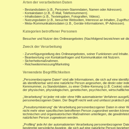
Arten der verarbeiteten Daten
- Bestandsdaten (z.B., Personen-Stammdaten, Namen oder Adressen).
- Kontaktdaten (z.B., E-Mail, Telefonnummern).
- Inhaltsdaten (z.B., Texteingaben, Fotografien, Videos).
- Nutzungsdaten (z.B., besuchte Webseiten, Interesse an Inhalten, Zugriffsz
- Meta-/Kommunikationsdaten (z.B., Geräte-Informationen, IP-Adressen).
Kategorien betroffener Personen
Besucher und Nutzer des Onlineangebotes (Nachfolgend bezeichnen wir di
Zweck der Verarbeitung
- Zurverfügungstellung des Onlineangebotes, seiner Funktionen und Inhalte.
- Beantwortung von Kontaktanfragen und Kommunikation mit Nutzern.
- Sicherheitsmaßnahmen.
- Reichweitenmessung/Marketing
Verwendete Begrifflichkeiten
„Personenbezogene Daten“ sind alle Informationen, die sich auf eine identifiz
als identifizierbar wird eine natürliche Person angesehen, die direkt oder 
Kennnummer, zu Standortdaten, zu einer Online-Kennung (z.B. Cookie) ode
der physischen, physiologischen, genetischen, psychischen, wirtschaftlichen, 
„Verarbeitung“ ist jeder mit oder ohne Hilfe automatisierter Verfahren aus
personenbezogenen Daten. Der Begriff reicht weit und umfasst praktisch j
„Pseudonymisierung“ die Verarbeitung personenbezogener Daten in einer W
nicht mehr einer spezifischen betroffenen Person zugeordnet werden könne
technischen und organisatorischen Maßnahmen unterliegen, die gewährleisten
natürlichen Person zugewiesen werden.
„Profiling“ jede Art der automatisierten Verarbeitung personenbezogener D
bestimmte persönliche Aspekte, die sich auf eine natürliche Person beziehen