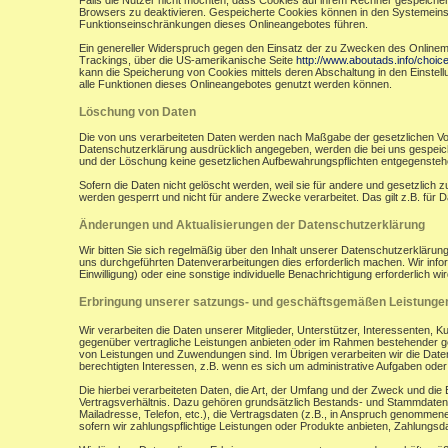
Falls die Nutzer nicht möchten, dass Cookies auf ihrem Rechner gespeicher
Browsers zu deaktivieren. Gespeicherte Cookies können in den Systemein
Funktionseinschränkungen dieses Onlineangebotes führen.
Ein genereller Widerspruch gegen den Einsatz der zu Zwecken des Onlinemark
Trackings, über die US-amerikanische Seite
http://www.aboutads.info/choic
kann die Speicherung von Cookies mittels deren Abschaltung in den Einstell
alle Funktionen dieses Onlineangebotes genutzt werden können.
Löschung von Daten
Die von uns verarbeiteten Daten werden nach Maßgabe der gesetzlichen Vor
Datenschutzerklärung ausdrücklich angegeben, werden die bei uns gespeiche
und der Löschung keine gesetzlichen Aufbewahrungspflichten entgegensteh
Sofern die Daten nicht gelöscht werden, weil sie für andere und gesetzlich 
werden gesperrt und nicht für andere Zwecke verarbeitet. Das gilt z.B. fü
Änderungen und Aktualisierungen der Datenschutzerklärung
Wir bitten Sie sich regelmäßig über den Inhalt unserer Datenschutzerkläru
uns durchgeführten Datenverarbeitungen dies erforderlich machen. Wir infor
Einwilligung) oder eine sonstige individuelle Benachrichtigung erforderlich wir
Erbringung unserer satzungs- und geschäftsgemäßen Leistunge
Wir verarbeiten die Daten unserer Mitglieder, Unterstützer, Interessenten, 
gegenüber vertragliche Leistungen anbieten oder im Rahmen bestehender ges
von Leistungen und Zuwendungen sind. Im Übrigen verarbeiten wir die Daten
berechtigten Interessen, z.B. wenn es sich um administrative Aufgaben oder Ö
Die hierbei verarbeiteten Daten, die Art, der Umfang und der Zweck und die
Vertragsverhältnis. Dazu gehören grundsätzlich Bestands- und Stammdaten d
Mailadresse, Telefon, etc.), die Vertragsdaten (z.B., in Anspruch genommen
sofern wir zahlungspflichtige Leistungen oder Produkte anbieten, Zahlungsda