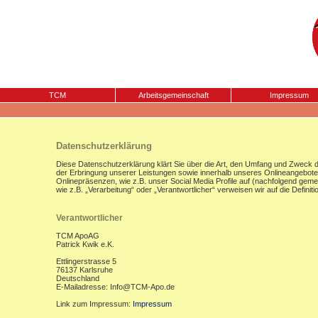
TCM
Arbeitsgemeinschaft
Impressum
Datenschutzerklärung
Diese Datenschutzerklärung klärt Sie über die Art, den Umfang und Zweck
der Erbringung unserer Leistungen sowie innerhalb unseres Onlineangebote
Onlinepräsenzen, wie z.B. unser Social Media Profile auf (nachfolgend gemei
wie z.B. „Verarbeitung“ oder „Verantwortlicher“ verweisen wir auf die Defi
Verantwortlicher
TCM ApoAG
Patrick Kwik e.K.
Ettlingerstrasse 5
76137 Karlsruhe
Deutschland
E-Mailadresse: Info@TCM-Apo.de
Link zum Impressum:
Impressum