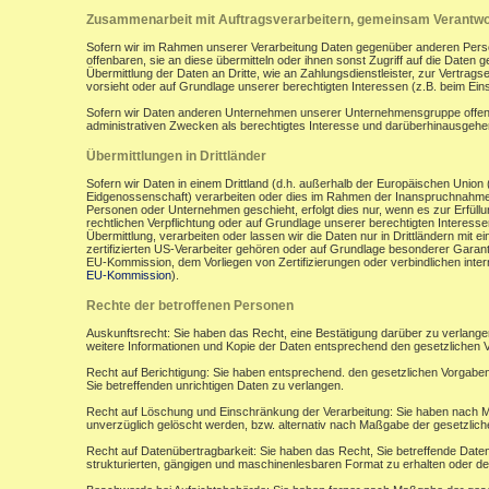
Zusammenarbeit mit Auftragsverarbeitern, gemeinsam Verantwor
Sofern wir im Rahmen unserer Verarbeitung Daten gegenüber anderen Perso
offenbaren, sie an diese übermitteln oder ihnen sonst Zugriff auf die Daten 
Übermittlung der Daten an Dritte, wie an Zahlungsdienstleister, zur Vertragserf
vorsieht oder auf Grundlage unserer berechtigten Interessen (z.B. beim Ein
Sofern wir Daten anderen Unternehmen unserer Unternehmensgruppe offenbar
administrativen Zwecken als berechtigtes Interesse und darüberhinausgeh
Übermittlungen in Drittländer
Sofern wir Daten in einem Drittland (d.h. außerhalb der Europäischen Uni
Eidgenossenschaft) verarbeiten oder dies im Rahmen der Inanspruchnahme 
Personen oder Unternehmen geschieht, erfolgt dies nur, wenn es zur Erfüllung
rechtlichen Verpflichtung oder auf Grundlage unserer berechtigten Interessen 
Übermittlung, verarbeiten oder lassen wir die Daten nur in Drittländern mi
zertifizierten US-Verarbeiter gehören oder auf Grundlage besonderer Garant
EU-Kommission, dem Vorliegen von Zertifizierungen oder verbindlichen inte
EU-Kommission
).
Rechte der betroffenen Personen
Auskunftsrecht: Sie haben das Recht, eine Bestätigung darüber zu verlange
weitere Informationen und Kopie der Daten entsprechend den gesetzlichen 
Recht auf Berichtigung: Sie haben entsprechend. den gesetzlichen Vorgaben 
Sie betreffenden unrichtigen Daten zu verlangen.
Recht auf Löschung und Einschränkung der Verarbeitung: Sie haben nach M
unverzüglich gelöscht werden, bzw. alternativ nach Maßgabe der gesetzlic
Recht auf Datenübertragbarkeit: Sie haben das Recht, Sie betreffende Daten
strukturierten, gängigen und maschinenlesbaren Format zu erhalten oder de