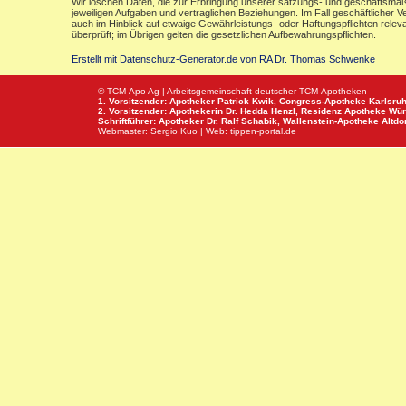
Wir löschen Daten, die zur Erbringung unserer satzungs- und geschäftsmäß
jeweiligen Aufgaben und vertraglichen Beziehungen. Im Fall geschäftlicher V
auch im Hinblick auf etwaige Gewährleistungs- oder Haftungspflichten releva
überprüft; im Übrigen gelten die gesetzlichen Aufbewahrungspflichten.
Erstellt mit Datenschutz-Generator.de von RA Dr. Thomas Schwenke
© TCM-Apo Ag | Arbeitsgemeinschaft deutscher TCM-Apotheken
1. Vorsitzender: Apotheker Patrick Kwik,
Congress-Apotheke
Karlsru
2. Vorsitzender: Apothekerin Dr. Hedda Henzl,
Residenz Apotheke
Wür
Schriftführer: Apotheker Dr. Ralf Schabik,
Wallenstein-Apotheke
Altdor
Webmaster:
Sergio Kuo
| Web:
tippen-portal.de