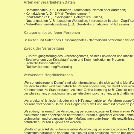
Arten der verarbeiteten Daten
- Bestandsdaten (z.B., Personen-Stammdaten, Namen oder Adressen).
- Kontaktdaten (z.B., E-Mail, Telefonnummern).
- Inhaltsdaten (z.B., Texteingaben, Fotografien, Videos).
- Nutzungsdaten (z.B., besuchte Webseiten, Interesse an Inhalten, Zugriffsz
- Meta-/Kommunikationsdaten (z.B., Geräte-Informationen, IP-Adressen).
Kategorien betroffener Personen
Besucher und Nutzer des Onlineangebotes (Nachfolgend bezeichnen wir di
Zweck der Verarbeitung
- Zurverfügungstellung des Onlineangebotes, seiner Funktionen und Inhalte.
- Beantwortung von Kontaktanfragen und Kommunikation mit Nutzern.
- Sicherheitsmaßnahmen.
- Reichweitenmessung/Marketing
Verwendete Begrifflichkeiten
„Personenbezogene Daten“ sind alle Informationen, die sich auf eine identifiz
als identifizierbar wird eine natürliche Person angesehen, die direkt oder 
Kennnummer, zu Standortdaten, zu einer Online-Kennung (z.B. Cookie) ode
der physischen, physiologischen, genetischen, psychischen, wirtschaftlichen, 
„Verarbeitung“ ist jeder mit oder ohne Hilfe automatisierter Verfahren aus
personenbezogenen Daten. Der Begriff reicht weit und umfasst praktisch j
„Pseudonymisierung“ die Verarbeitung personenbezogener Daten in einer W
nicht mehr einer spezifischen betroffenen Person zugeordnet werden könne
technischen und organisatorischen Maßnahmen unterliegen, die gewährleisten
natürlichen Person zugewiesen werden.
„Profiling“ jede Art der automatisierten Verarbeitung personenbezogener D
bestimmte persönliche Aspekte, die sich auf eine natürliche Person beziehen