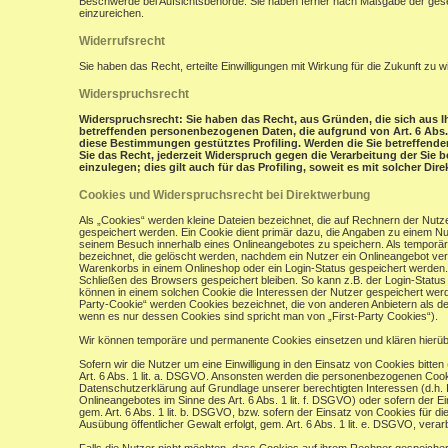
Beschwerde bei Aufsichtsbehörde: Sie haben ferner nach Maßgabe der gese
einzureichen.
Widerrufsrecht
Sie haben das Recht, erteilte Einwilligungen mit Wirkung für die Zukunft zu w
Widerspruchsrecht
Widerspruchsrecht: Sie haben das Recht, aus Gründen, die sich aus Ih
betreffenden personenbezogenen Daten, die aufgrund von Art. 6 Abs. 1 
diese Bestimmungen gestütztes Profiling. Werden die Sie betreffend
Sie das Recht, jederzeit Widerspruch gegen die Verarbeitung der Si
einzulegen; dies gilt auch für das Profiling, soweit es mit solcher Di
Cookies und Widerspruchsrecht bei Direktwerbung
Als „Cookies“ werden kleine Dateien bezeichnet, die auf Rechnern der Nut
gespeichert werden. Ein Cookie dient primär dazu, die Angaben zu einem N
seinem Besuch innerhalb eines Onlineangebotes zu speichern. Als temporär
bezeichnet, die gelöscht werden, nachdem ein Nutzer ein Onlineangebot verl
Warenkorbs in einem Onlineshop oder ein Login-Status gespeichert werden.
Schließen des Browsers gespeichert bleiben. So kann z.B. der Login-Stat
können in einem solchen Cookie die Interessen der Nutzer gespeichert wer
Party-Cookie“ werden Cookies bezeichnet, die von anderen Anbietern als de
wenn es nur dessen Cookies sind spricht man von „First-Party Cookies“).
Wir können temporäre und permanente Cookies einsetzen und klären hierü
Sofern wir die Nutzer um eine Einwilligung in den Einsatz von Cookies bitten
Art. 6 Abs. 1 lit. a. DSGVO. Ansonsten werden die personenbezogenen Coo
Datenschutzerklärung auf Grundlage unserer berechtigten Interessen (d.h. 
Onlineangebotes im Sinne des Art. 6 Abs. 1 lit. f. DSGVO) oder sofern der 
gem. Art. 6 Abs. 1 lit. b. DSGVO, bzw. sofern der Einsatz von Cookies für die
Ausübung öffentlicher Gewalt erfolgt, gem. Art. 6 Abs. 1 lit. e. DSGVO, verarb