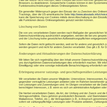
Falls die Nutzer nicht möchten, dass Cookies auf ihrem Rechner gespeicher
Browsers zu deaktivieren. Gespeicherte Cookies können in den Systemein
Funktionseinschränkungen dieses Onlineangebotes führen.
Ein genereller Widerspruch gegen den Einsatz der zu Zwecken des Onlinemark
Trackings, über die US-amerikanische Seite
http://www.aboutads.info/choic
kann die Speicherung von Cookies mittels deren Abschaltung in den Einstell
alle Funktionen dieses Onlineangebotes genutzt werden können.
Löschung von Daten
Die von uns verarbeiteten Daten werden nach Maßgabe der gesetzlichen Vor
Datenschutzerklärung ausdrücklich angegeben, werden die bei uns gespeiche
und der Löschung keine gesetzlichen Aufbewahrungspflichten entgegensteh
Sofern die Daten nicht gelöscht werden, weil sie für andere und gesetzlich 
werden gesperrt und nicht für andere Zwecke verarbeitet. Das gilt z.B. fü
Änderungen und Aktualisierungen der Datenschutzerklärung
Wir bitten Sie sich regelmäßig über den Inhalt unserer Datenschutzerkläru
uns durchgeführten Datenverarbeitungen dies erforderlich machen. Wir infor
Einwilligung) oder eine sonstige individuelle Benachrichtigung erforderlich wir
Erbringung unserer satzungs- und geschäftsgemäßen Leistunge
Wir verarbeiten die Daten unserer Mitglieder, Unterstützer, Interessenten, 
gegenüber vertragliche Leistungen anbieten oder im Rahmen bestehender ges
von Leistungen und Zuwendungen sind. Im Übrigen verarbeiten wir die Daten
berechtigten Interessen, z.B. wenn es sich um administrative Aufgaben oder Ö
Die hierbei verarbeiteten Daten, die Art, der Umfang und der Zweck und die
Vertragsverhältnis. Dazu gehören grundsätzlich Bestands- und Stammdaten d
Mailadresse, Telefon, etc.), die Vertragsdaten (z.B., in Anspruch genommen
sofern wir zahlungspflichtige Leistungen oder Produkte anbieten, Zahlungsda