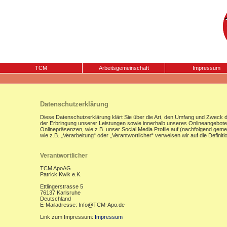
TCM
Arbeitsgemeinschaft
Impressum
Datenschutzerklärung
Diese Datenschutzerklärung klärt Sie über die Art, den Umfang und Zweck
der Erbringung unserer Leistungen sowie innerhalb unseres Onlineangebote
Onlinepräsenzen, wie z.B. unser Social Media Profile auf (nachfolgend gemei
wie z.B. „Verarbeitung“ oder „Verantwortlicher“ verweisen wir auf die Defi
Verantwortlicher
TCM ApoAG
Patrick Kwik e.K.
Ettlingerstrasse 5
76137 Karlsruhe
Deutschland
E-Mailadresse: Info@TCM-Apo.de
Link zum Impressum:
Impressum