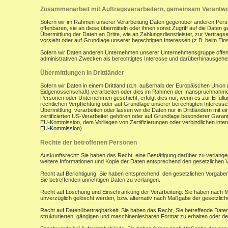
Zusammenarbeit mit Auftragsverarbeitern, gemeinsam Verantwor
Sofern wir im Rahmen unserer Verarbeitung Daten gegenüber anderen Perso
offenbaren, sie an diese übermitteln oder ihnen sonst Zugriff auf die Daten 
Übermittlung der Daten an Dritte, wie an Zahlungsdienstleister, zur Vertragserf
vorsieht oder auf Grundlage unserer berechtigten Interessen (z.B. beim Ein
Sofern wir Daten anderen Unternehmen unserer Unternehmensgruppe offenbar
administrativen Zwecken als berechtigtes Interesse und darüberhinausgeh
Übermittlungen in Drittländer
Sofern wir Daten in einem Drittland (d.h. außerhalb der Europäischen Uni
Eidgenossenschaft) verarbeiten oder dies im Rahmen der Inanspruchnahme 
Personen oder Unternehmen geschieht, erfolgt dies nur, wenn es zur Erfüllung
rechtlichen Verpflichtung oder auf Grundlage unserer berechtigten Interessen 
Übermittlung, verarbeiten oder lassen wir die Daten nur in Drittländern mi
zertifizierten US-Verarbeiter gehören oder auf Grundlage besonderer Garant
EU-Kommission, dem Vorliegen von Zertifizierungen oder verbindlichen inte
EU-Kommission
).
Rechte der betroffenen Personen
Auskunftsrecht: Sie haben das Recht, eine Bestätigung darüber zu verlange
weitere Informationen und Kopie der Daten entsprechend den gesetzlichen 
Recht auf Berichtigung: Sie haben entsprechend. den gesetzlichen Vorgaben 
Sie betreffenden unrichtigen Daten zu verlangen.
Recht auf Löschung und Einschränkung der Verarbeitung: Sie haben nach M
unverzüglich gelöscht werden, bzw. alternativ nach Maßgabe der gesetzlic
Recht auf Datenübertragbarkeit: Sie haben das Recht, Sie betreffende Daten
strukturierten, gängigen und maschinenlesbaren Format zu erhalten oder de