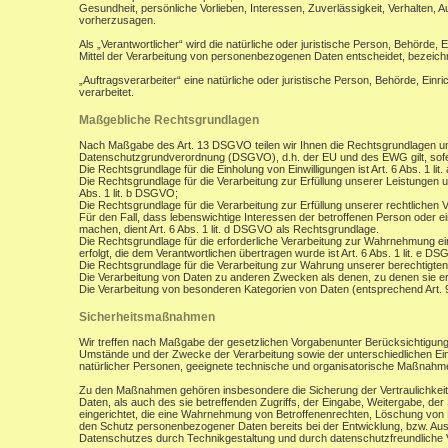
Gesundheit, persönliche Vorlieben, Interessen, Zuverlässigkeit, Verhalten, 
vorherzusagen.
Als „Verantwortlicher“ wird die natürliche oder juristische Person, Behörde,
Mittel der Verarbeitung von personenbezogenen Daten entscheidet, bezeich
„Auftragsverarbeiter“ eine natürliche oder juristische Person, Behörde, Ein
verarbeitet.
Maßgebliche Rechtsgrundlagen
Nach Maßgabe des Art. 13 DSGVO teilen wir Ihnen die Rechtsgrundlagen un
Datenschutzgrundverordnung (DSGVO), d.h. der EU und des EWG gilt, sofer
Die Rechtsgrundlage für die Einholung von Einwilligungen ist Art. 6 Abs. 1 lit
Die Rechtsgrundlage für die Verarbeitung zur Erfüllung unserer Leistungen
Abs. 1 lit. b DSGVO;
Die Rechtsgrundlage für die Verarbeitung zur Erfüllung unserer rechtlichen Ve
Für den Fall, dass lebenswichtige Interessen der betroffenen Person oder 
machen, dient Art. 6 Abs. 1 lit. d DSGVO als Rechtsgrundlage.
Die Rechtsgrundlage für die erforderliche Verarbeitung zur Wahrnehmung eine
erfolgt, die dem Verantwortlichen übertragen wurde ist Art. 6 Abs. 1 lit. e D
Die Rechtsgrundlage für die Verarbeitung zur Wahrung unserer berechtigten I
Die Verarbeitung von Daten zu anderen Zwecken als denen, zu denen sie 
Die Verarbeitung von besonderen Kategorien von Daten (entsprechend Art.
Sicherheitsmaßnahmen
Wir treffen nach Maßgabe der gesetzlichen Vorgabenunter Berücksichtigung
Umstände und der Zwecke der Verarbeitung sowie der unterschiedlichen Eint
natürlicher Personen, geeignete technische und organisatorische Maßnah
Zu den Maßnahmen gehören insbesondere die Sicherung der Vertraulichkeit,
Daten, als auch des sie betreffenden Zugriffs, der Eingabe, Weitergabe, de
eingerichtet, die eine Wahrnehmung von Betroffenenrechten, Löschung von 
den Schutz personenbezogener Daten bereits bei der Entwicklung, bzw. Au
Datenschutzes durch Technikgestaltung und durch datenschutzfreundliche V