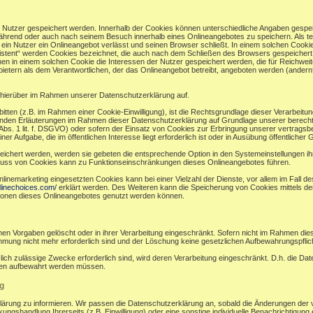
r Nutzer gespeichert werden. Innerhalb der Cookies können unterschiedliche Angaben gespei
ährend oder auch nach seinem Besuch innerhalb eines Onlineangebotes zu speichern. Als te
in Nutzer ein Onlineangebot verlässt und seinen Browser schließt. In einem solchen Cookie
sistent“ werden Cookies bezeichnet, die auch nach dem Schließen des Browsers gespeichert 
n in einem solchen Cookie die Interessen der Nutzer gespeichert werden, die für Reichw
ietern als dem Verantwortlichen, der das Onlineangebot betreibt, angeboten werden (andernf
hierüber im Rahmen unserer Datenschutzerklärung auf.
bitten (z.B. im Rahmen einer Cookie-Einwilligung), ist die Rechtsgrundlage dieser Verarbeitu
en Erläuterungen im Rahmen dieser Datenschutzerklärung auf Grundlage unserer berechtigt
bs. 1 lit. f. DSGVO) oder sofern der Einsatz von Cookies zur Erbringung unserer vertragsbezog
ufgabe, die im öffentlichen Interesse liegt erforderlich ist oder in Ausübung öffentlicher Gew
eichert werden, werden sie gebeten die entsprechende Option in den Systemeinstellungen i
luss von Cookies kann zu Funktionseinschränkungen dieses Onlineangebotes führen.
nemarketing eingesetzten Cookies kann bei einer Vielzahl der Dienste, vor allem im Fall d
linechoices.com/
erklärt werden. Des Weiteren kann die Speicherung von Cookies mittels de
ktionen dieses Onlineangebotes genutzt werden können.
en Vorgaben gelöscht oder in ihrer Verarbeitung eingeschränkt. Sofern nicht im Rahmen di
immung nicht mehr erforderlich sind und der Löschung keine gesetzlichen Aufbewahrungspfli
zlich zulässige Zwecke erforderlich sind, wird deren Verarbeitung eingeschränkt. D.h. die Da
ünden aufbewahrt werden müssen.
g
klärung zu informieren. Wir passen die Datenschutzerklärung an, sobald die Änderungen der 
ngshandlung Ihrerseits (z.B. Einwilligung) oder eine sonstige individuelle Benachrichtigung e