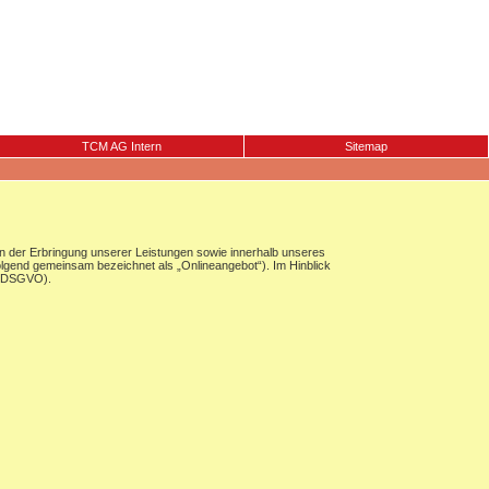
TCM AG Intern
Sitemap
 der Erbringung unserer Leistungen sowie innerhalb unseres
olgend gemeinsam bezeichnet als „Onlineangebot“). Im Hinblick
g (DSGVO).