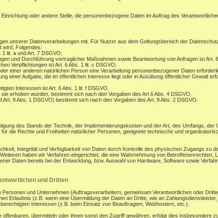
, Einrichtung oder andere Stelle, die personenbezogene Daten im Auftrag des Verantwortlichen
gen unserer Datenverarbeitungen mit. Für Nutzer aus dem Geltungsbereich der Datenschu
t wird, Folgendes:
. 1 lit. a und Art. 7 DSGVO;
ungen und Durchführung vertraglicher Maßnahmen sowie Beantwortung von Anfragen ist Art. 6
hen Verpflichtungen ist Art. 6 Abs. 1 lit. c DSGVO;
oder einer anderen natürlichen Person eine Verarbeitung personenbezogener Daten erforderli
 einer Aufgabe, die im öffentlichen Interesse liegt oder in Ausübung öffentlicher Gewalt erfo
gten Interessen ist Art. 6 Abs. 1 lit. f DSGVO.
 sie erhoben wurden, bestimmt sich nach den Vorgaben des Art 6 Abs. 4 DSGVO.
d Art. 9 Abs. 1 DSGVO) bestimmt sich nach den Vorgaben des Art. 9 Abs. 2 DSGVO.
tigung des Stands der Technik, der Implementierungskosten und der Art, des Umfangs, der
os für die Rechte und Freiheiten natürlicher Personen, geeignete technische und organisa
eit, Integrität und Verfügbarkeit von Daten durch Kontrolle des physischen Zugangs zu den
s Weiteren haben wir Verfahren eingerichtet, die eine Wahrnehmung von Betroffenenrechten
ener Daten bereits bei der Entwicklung, bzw. Auswahl von Hardware, Software sowie Verfa
.
ntwortlichen und Dritten
ersonen und Unternehmen (Auftragsverarbeitern, gemeinsam Verantwortlichen oder Dritten) o
en Erlaubnis (z.B. wenn eine Übermittlung der Daten an Dritte, wie an Zahlungsdienstleister, zu
r berechtigten Interessen (z.B. beim Einsatz von Beauftragten, Webhostern, etc.).
enbaren, übermitteln oder ihnen sonst den Zugriff gewähren, erfolgt dies insbesondere zu