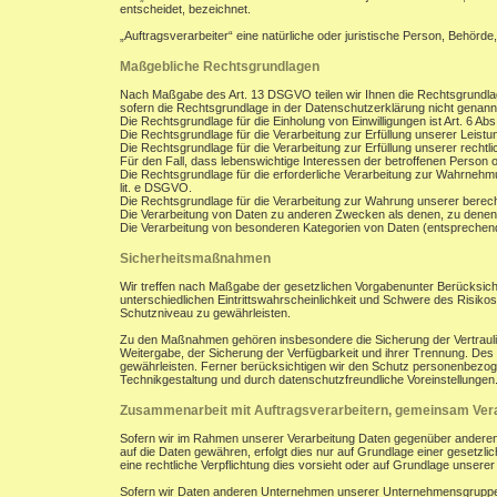
entscheidet, bezeichnet.
„Auftragsverarbeiter“ eine natürliche oder juristische Person, Behörde
Maßgebliche Rechtsgrundlagen
Nach Maßgabe des Art. 13 DSGVO teilen wir Ihnen die Rechtsgrundla
sofern die Rechtsgrundlage in der Datenschutzerklärung nicht genann
Die Rechtsgrundlage für die Einholung von Einwilligungen ist Art. 6 Abs
Die Rechtsgrundlage für die Verarbeitung zur Erfüllung unserer Leist
Die Rechtsgrundlage für die Verarbeitung zur Erfüllung unserer rechtlic
Für den Fall, dass lebenswichtige Interessen der betroffenen Person 
Die Rechtsgrundlage für die erforderliche Verarbeitung zur Wahrnehmung
lit. e DSGVO.
Die Rechtsgrundlage für die Verarbeitung zur Wahrung unserer berechti
Die Verarbeitung von Daten zu anderen Zwecken als denen, zu denen
Die Verarbeitung von besonderen Kategorien von Daten (entsprechen
Sicherheitsmaßnahmen
Wir treffen nach Maßgabe der gesetzlichen Vorgabenunter Berücksich
unterschiedlichen Eintrittswahrscheinlichkeit und Schwere des Risik
Schutzniveau zu gewährleisten.
Zu den Maßnahmen gehören insbesondere die Sicherung der Vertraulichk
Weitergabe, der Sicherung der Verfügbarkeit und ihrer Trennung. De
gewährleisten. Ferner berücksichtigen wir den Schutz personenbezog
Technikgestaltung und durch datenschutzfreundliche Voreinstellungen
Zusammenarbeit mit Auftragsverarbeitern, gemeinsam Vera
Sofern wir im Rahmen unserer Verarbeitung Daten gegenüber anderen P
auf die Daten gewähren, erfolgt dies nur auf Grundlage einer gesetzlich
eine rechtliche Verpflichtung dies vorsieht oder auf Grundlage unsere
Sofern wir Daten anderen Unternehmen unserer Unternehmensgruppe off