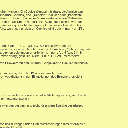
chert werden. Ein Cookie dient primär dazu, die Angaben zu
mporäre Cookies, bzw. „Session-Cookies“ oder „transiente
 kann z.B. der Inhalt eines Warenkorbs in einem Onlineshop
bleiben. So kann z.B. der Login-Status gespeichert werden,
eitenmessung oder Marketingzwecke verwendet werden. Als
alls, wenn es nur dessen Cookies sind spricht man von „First-
ng Art. 6 Abs. 1 lit. a. DSGVO. Ansonsten werden die
en Interessen (d.h. Interesse an der Analyse, Optimierung und
enen Leistungen erforderlich ist, gem. Art. 6 Abs. 1 lit. b.
alt erfolgt, gem. Art. 6 Abs. 1 lit. e. DSGVO, verarbeitet.
hres Browsers zu deaktivieren. Gespeicherte Cookies können in
es Trackings, über die US-amerikanische Seite
ren Abschaltung in den Einstellungen des Browsers erreicht
eser Datenschutzerklärung ausdrücklich angegeben, werden die
chten entgegenstehen.
ten werden gesperrt und nicht für andere Zwecke verarbeitet.
von uns durchgeführten Datenverarbeitungen dies erforderlich
rforderlich wird.