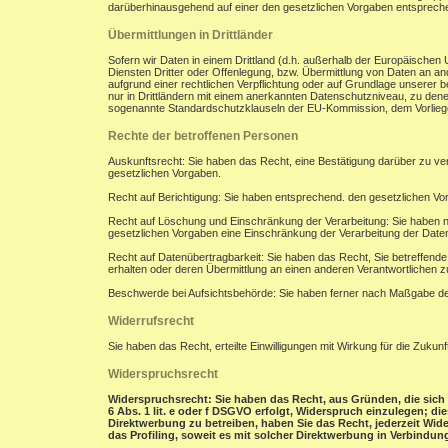
darüberhinausgehend auf einer den gesetzlichen Vorgaben entsprec
Übermittlungen in Drittländer
Sofern wir Daten in einem Drittland (d.h. außerhalb der Europäisch
Diensten Dritter oder Offenlegung, bzw. Übermittlung von Daten an and
aufgrund einer rechtlichen Verpflichtung oder auf Grundlage unserer be
nur in Drittländern mit einem anerkannten Datenschutzniveau, zu denen
sogenannte Standardschutzklauseln der EU-Kommission, dem Vorliegen
Rechte der betroffenen Personen
Auskunftsrecht: Sie haben das Recht, eine Bestätigung darüber zu ve
gesetzlichen Vorgaben.
Recht auf Berichtigung: Sie haben entsprechend. den gesetzlichen Vor
Recht auf Löschung und Einschränkung der Verarbeitung: Sie haben n
gesetzlichen Vorgaben eine Einschränkung der Verarbeitung der Date
Recht auf Datenübertragbarkeit: Sie haben das Recht, Sie betreffend
erhalten oder deren Übermittlung an einen anderen Verantwortlichen z
Beschwerde bei Aufsichtsbehörde: Sie haben ferner nach Maßgabe der
Widerrufsrecht
Sie haben das Recht, erteilte Einwilligungen mit Wirkung für die Zukunf
Widerspruchsrecht
Widerspruchsrecht: Sie haben das Recht, aus Gründen, die sich 
6 Abs. 1 lit. e oder f DSGVO erfolgt, Widerspruch einzulegen; d
Direktwerbung zu betreiben, haben Sie das Recht, jederzeit Wi
das Profiling, soweit es mit solcher Direktwerbung in Verbindung