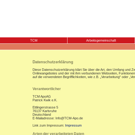
TCM
Arbeitsgemeinschaft
Datenschutzerklärung
Diese Datenschutzerklärung klärt Sie über die Art, den Umfang und 
Onlineangebotes und der mit ihm verbundenen Webseiten, Funktionen u
auf die verwendeten Begrifflichkeiten, wie z.B. „Verarbeitung“ oder „
Verantwortlicher
TCM ApoAG
Patrick Kwik e.K.
Ettlingerstrasse 5
76137 Karlsruhe
Deutschland
E-Mailadresse: Info@TCM-Apo.de
Link zum Impressum:
Impressum
Arten der verarbeiteten Daten