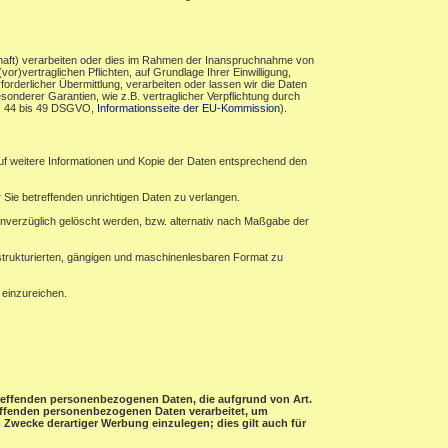
haft) verarbeiten oder dies im Rahmen der Inanspruchnahme von
r)vertraglichen Pflichten, auf Grundlage Ihrer Einwilligung,
forderlicher Übermittlung, verarbeiten oder lassen wir die Daten
sonderer Garantien, wie z.B. vertraglicher Verpflichtung durch
rt. 44 bis 49 DSGVO,
Informationsseite der EU-Kommission
).
auf weitere Informationen und Kopie der Daten entsprechend den
 Sie betreffenden unrichtigen Daten zu verlangen.
verzüglich gelöscht werden, bzw. alternativ nach Maßgabe der
 strukturierten, gängigen und maschinenlesbaren Format zu
 einzureichen.
etreffenden personenbezogenen Daten, die aufgrund von Art.
treffenden personenbezogenen Daten verarbeitet, um
Zwecke derartiger Werbung einzulegen; dies gilt auch für