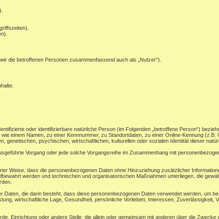
).
riffszeiten).
n).
wir die betroffenen Personen zusammenfassend auch als „Nutzer“).
halte.
ntifizierte oder identifizierbare natürliche Person (im Folgenden „betroffene Person“) beziehe
ung wie einem Namen, zu einer Kennnummer, zu Standortdaten, zu einer Online-Kennung (z.
, genetischen, psychischen, wirtschaftlichen, kulturellen oder sozialen Identität dieser natü
en ausgeführte Vorgang oder jede solche Vorgangsreihe im Zusammenhang mit personenbezogene
ner Weise, dass die personenbezogenen Daten ohne Hinzuziehung zusätzlicher Informatione
ufbewahrt werden und technischen und organisatorischen Maßnahmen unterliegen, die gewäh
erden.
ner Daten, die darin besteht, dass diese personenbezogenen Daten verwendet werden, um bes
ung, wirtschaftliche Lage, Gesundheit, persönliche Vorlieben, Interessen, Zuverlässigkeit, V
ehörde, Einrichtung oder andere Stelle, die allein oder gemeinsam mit anderen über die Zwec