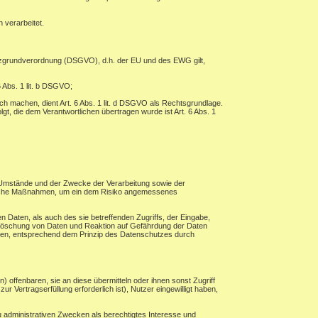
 verarbeitet.
tzgrundverordnung (DSGVO), d.h. der EU und des EWG gilt,
 Abs. 1 lit. b DSGVO;
ch machen, dient Art. 6 Abs. 1 lit. d DSGVO als Rechtsgrundlage.
lgt, die dem Verantwortlichen übertragen wurde ist Art. 6 Abs. 1
 Umstände und der Zwecke der Verarbeitung sowie der
torische Maßnahmen, um ein dem Risiko angemessenes
 Daten, als auch des sie betreffenden Zugriffs, der Eingabe,
, Löschung von Daten und Reaktion auf Gefährdung der Daten
hren, entsprechend dem Prinzip des Datenschutzes durch
ffenbaren, sie an diese übermitteln oder ihnen sonst Zugriff
r Vertragserfüllung erforderlich ist), Nutzer eingewilligt haben,
 administrativen Zwecken als berechtigtes Interesse und