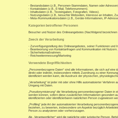
- Bestandsdaten (z.B., Personen-Stammdaten, Namen oder Adressen
- Kontaktdaten (z.B., E-Mail, Telefonnummern).
- Inhaltsdaten (z.B., Texteingaben, Fotografien, Videos).
- Nutzungsdaten (z.B., besuchte Webseiten, Interesse an Inhalten, Zug
- Meta-/Kommunikationsdaten (z.B., Geräte-Informationen, IP-Adresse
Kategorien betroffener Personen
Besucher und Nutzer des Onlineangebotes (Nachfolgend bezeichnen 
Zweck der Verarbeitung
- Zurverfügungstellung des Onlineangebotes, seiner Funktionen und In
- Beantwortung von Kontaktanfragen und Kommunikation mit Nutzern.
- Sicherheitsmaßnahmen.
- Reichweitenmessung/Marketing
Verwendete Begrifflichkeiten
„Personenbezogene Daten“ sind alle Informationen, die sich auf eine ide
direkt oder indirekt, insbesondere mittels Zuordnung zu einer Kenn
identifiziert werden kann, die Ausdruck der physischen, physiologischen
„Verarbeitung“ ist jeder mit oder ohne Hilfe automatisierter Verfahr
Umgang mit Daten.
„Pseudonymisierung“ die Verarbeitung personenbezogener Daten in ei
werden können, sofern diese zusätzlichen Informationen gesondert a
identifizierten oder identifizierbaren natürlichen Person zugewiesen w
„Profiling“ jede Art der automatisierten Verarbeitung personenbezoge
beziehen, zu bewerten, insbesondere um Aspekte bezüglich Arbeitsleist
Person zu analysieren oder vorherzusagen.
Als „Verantwortlicher“ wird die natürliche oder juristische Person, B