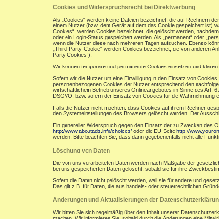
Cookies und Widerspruchsrecht bei Direktwerbung
Als „Cookies“ werden kleine Dateien bezeichnet, die auf Rechnern de
einem Nutzer (bzw. dem Gerät auf dem das Cookie gespeichert ist) w
Cookies“, werden Cookies bezeichnet, die gelöscht werden, nachdem e
oder ein Login-Status gespeichert werden. Als „permanent“ oder „per
wenn die Nutzer diese nach mehreren Tagen aufsuchen. Ebenso könne
„Third-Party-Cookie“ werden Cookies bezeichnet, die von anderen Anb
Party Cookies“).
Wir können temporäre und permanente Cookies einsetzen und klären 
Sofern wir die Nutzer um eine Einwilligung in den Einsatz von Cookies 
personenbezogenen Cookies der Nutzer entsprechend den nachfolgend
wirtschaftlichem Betrieb unseres Onlineangebotes im Sinne des Art. 6 A
DSGVO, bzw. sofern der Einsatz von Cookies für die Wahrnehmung einer A
Falls die Nutzer nicht möchten, dass Cookies auf ihrem Rechner gesp
den Systemeinstellungen des Browsers gelöscht werden. Der Aussch
Ein genereller Widerspruch gegen den Einsatz der zu Zwecken des Onli
http://www.aboutads.info/choices/
oder die EU-Seite
http://www.youron
werden. Bitte beachten Sie, dass dann gegebenenfalls nicht alle Fun
Löschung von Daten
Die von uns verarbeiteten Daten werden nach Maßgabe der gesetzlich
bei uns gespeicherten Daten gelöscht, sobald sie für ihre Zweckbest
Sofern die Daten nicht gelöscht werden, weil sie für andere und geset
Das gilt z.B. für Daten, die aus handels- oder steuerrechtlichen Gr
Änderungen und Aktualisierungen der Datenschutzerklärun
Wir bitten Sie sich regelmäßig über den Inhalt unserer Datenschutzer
machen. Wir informieren Sie, sobald durch die Änderungen eine Mitwirku