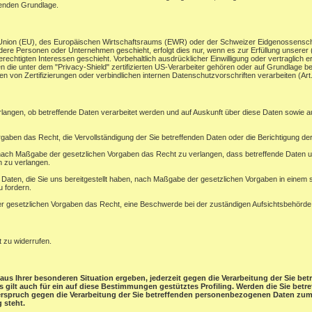
henden Grundlage.
en Union (EU), des Europäischen Wirtschaftsraums (EWR) oder der Schweizer Eidgenossensc
ere Personen oder Unternehmen geschieht, erfolgt dies nur, wenn es zur Erfüllung unserer (vo
rechtigten Interessen geschieht. Vorbehaltlich ausdrücklicher Einwilligung oder vertraglich er
 die unter dem "Privacy-Shield" zertifizierten US-Verarbeiter gehören oder auf Grundlage be
 von Zertifizierungen oder verbindlichen internen Datenschutzvorschriften verarbeiten (A
rlangen, ob betreffende Daten verarbeitet werden und auf Auskunft über diese Daten sowie 
gaben das Recht, die Vervollständigung der Sie betreffenden Daten oder die Berichtigung der
ach Maßgabe der gesetzlichen Vorgaben das Recht zu verlangen, dass betreffende Daten un
n zu verlangen.
e Daten, die Sie uns bereitgestellt haben, nach Maßgabe der gesetzlichen Vorgaben in einem
u fordern.
 gesetzlichen Vorgaben das Recht, eine Beschwerde bei der zuständigen Aufsichtsbehörde
t zu widerrufen.
aus Ihrer besonderen Situation ergeben, jederzeit gegen die Verarbeitung der Sie b
ies gilt auch für ein auf diese Bestimmungen gestütztes Profiling. Werden die Sie be
derspruch gegen die Verarbeitung der Sie betreffenden personenbezogenen Daten zum 
 steht.