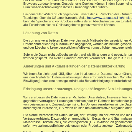
Falls die Nutzer nicht möchten, dass Cookies auf ihrem Rechner gespeicher
Browsers zu deaktivieren. Gespeicherte Cookies können in den Systemein
Funktionseinschränkungen dieses Onlineangebotes führen.
Ein genereller Widerspruch gegen den Einsatz der zu Zwecken des Onlinemark
Trackings, über die US-amerikanische Seite
http://www.aboutads.info/choic
kann die Speicherung von Cookies mittels deren Abschaltung in den Einstell
alle Funktionen dieses Onlineangebotes genutzt werden können.
Löschung von Daten
Die von uns verarbeiteten Daten werden nach Maßgabe der gesetzlichen Vor
Datenschutzerklärung ausdrücklich angegeben, werden die bei uns gespeiche
und der Löschung keine gesetzlichen Aufbewahrungspflichten entgegensteh
Sofern die Daten nicht gelöscht werden, weil sie für andere und gesetzlich 
werden gesperrt und nicht für andere Zwecke verarbeitet. Das gilt z.B. fü
Änderungen und Aktualisierungen der Datenschutzerklärung
Wir bitten Sie sich regelmäßig über den Inhalt unserer Datenschutzerkläru
uns durchgeführten Datenverarbeitungen dies erforderlich machen. Wir infor
Einwilligung) oder eine sonstige individuelle Benachrichtigung erforderlich wir
Erbringung unserer satzungs- und geschäftsgemäßen Leistunge
Wir verarbeiten die Daten unserer Mitglieder, Unterstützer, Interessenten, 
gegenüber vertragliche Leistungen anbieten oder im Rahmen bestehender ges
von Leistungen und Zuwendungen sind. Im Übrigen verarbeiten wir die Daten
berechtigten Interessen, z.B. wenn es sich um administrative Aufgaben oder Ö
Die hierbei verarbeiteten Daten, die Art, der Umfang und der Zweck und die
Vertragsverhältnis. Dazu gehören grundsätzlich Bestands- und Stammdaten d
Mailadresse, Telefon, etc.), die Vertragsdaten (z.B., in Anspruch genommen
sofern wir zahlungspflichtige Leistungen oder Produkte anbieten, Zahlungsda