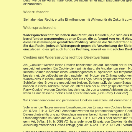
Beschwerde bei Aufsichtsbehörde: Sie haben ferner nach Maßgabe der gese
einzureichen.
Widerrufsrecht
Sie haben das Recht, erteilte Einwilligungen mit Wirkung für die Zukunft zu w
Widerspruchsrecht
Widerspruchsrecht: Sie haben das Recht, aus Gründen, die sich aus Ih
betreffenden personenbezogenen Daten, die aufgrund von Art. 6 Abs. 1 
diese Bestimmungen gestütztes Profiling. Werden die Sie betreffend
Sie das Recht, jederzeit Widerspruch gegen die Verarbeitung der Si
einzulegen; dies gilt auch für das Profiling, soweit es mit solcher Di
Cookies und Widerspruchsrecht bei Direktwerbung
Als „Cookies“ werden kleine Dateien bezeichnet, die auf Rechnern der Nut
gespeichert werden. Ein Cookie dient primär dazu, die Angaben zu einem N
seinem Besuch innerhalb eines Onlineangebotes zu speichern. Als temporär
bezeichnet, die gelöscht werden, nachdem ein Nutzer ein Onlineangebot verl
Warenkorbs in einem Onlineshop oder ein Login-Status gespeichert werden.
Schließen des Browsers gespeichert bleiben. So kann z.B. der Login-Stat
können in einem solchen Cookie die Interessen der Nutzer gespeichert wer
Party-Cookie“ werden Cookies bezeichnet, die von anderen Anbietern als de
wenn es nur dessen Cookies sind spricht man von „First-Party Cookies“).
Wir können temporäre und permanente Cookies einsetzen und klären hierü
Sofern wir die Nutzer um eine Einwilligung in den Einsatz von Cookies bitten
Art. 6 Abs. 1 lit. a. DSGVO. Ansonsten werden die personenbezogenen Coo
Datenschutzerklärung auf Grundlage unserer berechtigten Interessen (d.h. 
Onlineangebotes im Sinne des Art. 6 Abs. 1 lit. f. DSGVO) oder sofern der 
gem. Art. 6 Abs. 1 lit. b. DSGVO, bzw. sofern der Einsatz von Cookies für die
Ausübung öffentlicher Gewalt erfolgt, gem. Art. 6 Abs. 1 lit. e. DSGVO, verarb