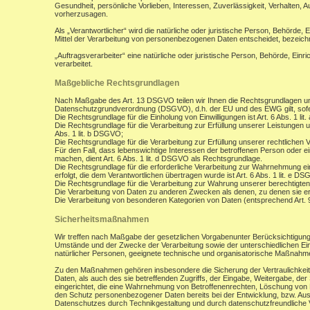
Gesundheit, persönliche Vorlieben, Interessen, Zuverlässigkeit, Verhalten, 
vorherzusagen.
Als „Verantwortlicher“ wird die natürliche oder juristische Person, Behörde,
Mittel der Verarbeitung von personenbezogenen Daten entscheidet, bezeich
„Auftragsverarbeiter“ eine natürliche oder juristische Person, Behörde, Ein
verarbeitet.
Maßgebliche Rechtsgrundlagen
Nach Maßgabe des Art. 13 DSGVO teilen wir Ihnen die Rechtsgrundlagen un
Datenschutzgrundverordnung (DSGVO), d.h. der EU und des EWG gilt, sofer
Die Rechtsgrundlage für die Einholung von Einwilligungen ist Art. 6 Abs. 1 lit
Die Rechtsgrundlage für die Verarbeitung zur Erfüllung unserer Leistungen
Abs. 1 lit. b DSGVO;
Die Rechtsgrundlage für die Verarbeitung zur Erfüllung unserer rechtlichen Ve
Für den Fall, dass lebenswichtige Interessen der betroffenen Person oder 
machen, dient Art. 6 Abs. 1 lit. d DSGVO als Rechtsgrundlage.
Die Rechtsgrundlage für die erforderliche Verarbeitung zur Wahrnehmung eine
erfolgt, die dem Verantwortlichen übertragen wurde ist Art. 6 Abs. 1 lit. e D
Die Rechtsgrundlage für die Verarbeitung zur Wahrung unserer berechtigten I
Die Verarbeitung von Daten zu anderen Zwecken als denen, zu denen sie 
Die Verarbeitung von besonderen Kategorien von Daten (entsprechend Art.
Sicherheitsmaßnahmen
Wir treffen nach Maßgabe der gesetzlichen Vorgabenunter Berücksichtigung
Umstände und der Zwecke der Verarbeitung sowie der unterschiedlichen Eint
natürlicher Personen, geeignete technische und organisatorische Maßnah
Zu den Maßnahmen gehören insbesondere die Sicherung der Vertraulichkeit,
Daten, als auch des sie betreffenden Zugriffs, der Eingabe, Weitergabe, de
eingerichtet, die eine Wahrnehmung von Betroffenenrechten, Löschung von 
den Schutz personenbezogener Daten bereits bei der Entwicklung, bzw. Au
Datenschutzes durch Technikgestaltung und durch datenschutzfreundliche V