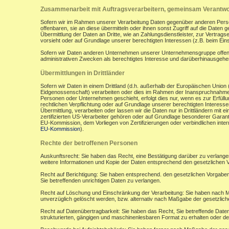
Zusammenarbeit mit Auftragsverarbeitern, gemeinsam Verantwor
Sofern wir im Rahmen unserer Verarbeitung Daten gegenüber anderen Perso
offenbaren, sie an diese übermitteln oder ihnen sonst Zugriff auf die Daten 
Übermittlung der Daten an Dritte, wie an Zahlungsdienstleister, zur Vertragserf
vorsieht oder auf Grundlage unserer berechtigten Interessen (z.B. beim Ein
Sofern wir Daten anderen Unternehmen unserer Unternehmensgruppe offenbar
administrativen Zwecken als berechtigtes Interesse und darüberhinausgeh
Übermittlungen in Drittländer
Sofern wir Daten in einem Drittland (d.h. außerhalb der Europäischen Uni
Eidgenossenschaft) verarbeiten oder dies im Rahmen der Inanspruchnahme 
Personen oder Unternehmen geschieht, erfolgt dies nur, wenn es zur Erfüllung
rechtlichen Verpflichtung oder auf Grundlage unserer berechtigten Interessen 
Übermittlung, verarbeiten oder lassen wir die Daten nur in Drittländern mi
zertifizierten US-Verarbeiter gehören oder auf Grundlage besonderer Garant
EU-Kommission, dem Vorliegen von Zertifizierungen oder verbindlichen inte
EU-Kommission
).
Rechte der betroffenen Personen
Auskunftsrecht: Sie haben das Recht, eine Bestätigung darüber zu verlange
weitere Informationen und Kopie der Daten entsprechend den gesetzlichen 
Recht auf Berichtigung: Sie haben entsprechend. den gesetzlichen Vorgaben 
Sie betreffenden unrichtigen Daten zu verlangen.
Recht auf Löschung und Einschränkung der Verarbeitung: Sie haben nach M
unverzüglich gelöscht werden, bzw. alternativ nach Maßgabe der gesetzlic
Recht auf Datenübertragbarkeit: Sie haben das Recht, Sie betreffende Daten
strukturierten, gängigen und maschinenlesbaren Format zu erhalten oder de