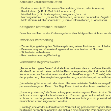
Arten der verarbeiteten Daten
- Bestandsdaten (z.B., Personen-Stammdaten, Namen oder Adressen).
- Kontaktdaten (z.B., E-Mail, Telefonnummern).
- Inhaltsdaten (z.B., Texteingaben, Fotografien, Videos).
- Nutzungsdaten (z.B., besuchte Webseiten, Interesse an Inhalten, Zugriffsz
- Meta-/Kommunikationsdaten (z.B., Geräte-Informationen, IP-Adressen).
Kategorien betroffener Personen
Besucher und Nutzer des Onlineangebotes (Nachfolgend bezeichnen wir di
Zweck der Verarbeitung
- Zurverfügungstellung des Onlineangebotes, seiner Funktionen und Inhalte.
- Beantwortung von Kontaktanfragen und Kommunikation mit Nutzern.
- Sicherheitsmaßnahmen.
- Reichweitenmessung/Marketing
Verwendete Begrifflichkeiten
„Personenbezogene Daten“ sind alle Informationen, die sich auf eine identifiz
als identifizierbar wird eine natürliche Person angesehen, die direkt oder 
Kennnummer, zu Standortdaten, zu einer Online-Kennung (z.B. Cookie) ode
der physischen, physiologischen, genetischen, psychischen, wirtschaftlichen, 
„Verarbeitung“ ist jeder mit oder ohne Hilfe automatisierter Verfahren aus
personenbezogenen Daten. Der Begriff reicht weit und umfasst praktisch j
„Pseudonymisierung“ die Verarbeitung personenbezogener Daten in einer W
nicht mehr einer spezifischen betroffenen Person zugeordnet werden könne
technischen und organisatorischen Maßnahmen unterliegen, die gewährleisten
natürlichen Person zugewiesen werden.
„Profiling“ jede Art der automatisierten Verarbeitung personenbezogener D
bestimmte persönliche Aspekte, die sich auf eine natürliche Person beziehen