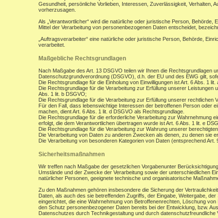
Gesundheit, persönliche Vorlieben, Interessen, Zuverlässigkeit, Verhalten, 
vorherzusagen.
Als „Verantwortlicher“ wird die natürliche oder juristische Person, Behörde,
Mittel der Verarbeitung von personenbezogenen Daten entscheidet, bezeich
„Auftragsverarbeiter“ eine natürliche oder juristische Person, Behörde, Ein
verarbeitet.
Maßgebliche Rechtsgrundlagen
Nach Maßgabe des Art. 13 DSGVO teilen wir Ihnen die Rechtsgrundlagen un
Datenschutzgrundverordnung (DSGVO), d.h. der EU und des EWG gilt, sofer
Die Rechtsgrundlage für die Einholung von Einwilligungen ist Art. 6 Abs. 1 lit
Die Rechtsgrundlage für die Verarbeitung zur Erfüllung unserer Leistungen
Abs. 1 lit. b DSGVO;
Die Rechtsgrundlage für die Verarbeitung zur Erfüllung unserer rechtlichen Ve
Für den Fall, dass lebenswichtige Interessen der betroffenen Person oder 
machen, dient Art. 6 Abs. 1 lit. d DSGVO als Rechtsgrundlage.
Die Rechtsgrundlage für die erforderliche Verarbeitung zur Wahrnehmung eine
erfolgt, die dem Verantwortlichen übertragen wurde ist Art. 6 Abs. 1 lit. e D
Die Rechtsgrundlage für die Verarbeitung zur Wahrung unserer berechtigten I
Die Verarbeitung von Daten zu anderen Zwecken als denen, zu denen sie 
Die Verarbeitung von besonderen Kategorien von Daten (entsprechend Art.
Sicherheitsmaßnahmen
Wir treffen nach Maßgabe der gesetzlichen Vorgabenunter Berücksichtigung
Umstände und der Zwecke der Verarbeitung sowie der unterschiedlichen Eint
natürlicher Personen, geeignete technische und organisatorische Maßnah
Zu den Maßnahmen gehören insbesondere die Sicherung der Vertraulichkeit,
Daten, als auch des sie betreffenden Zugriffs, der Eingabe, Weitergabe, de
eingerichtet, die eine Wahrnehmung von Betroffenenrechten, Löschung von 
den Schutz personenbezogener Daten bereits bei der Entwicklung, bzw. Au
Datenschutzes durch Technikgestaltung und durch datenschutzfreundliche V