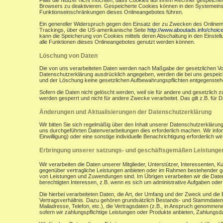
Falls die Nutzer nicht möchten, dass Cookies auf ihrem Rechner gespeicher
Browsers zu deaktivieren. Gespeicherte Cookies können in den Systemein
Funktionseinschränkungen dieses Onlineangebotes führen.
Ein genereller Widerspruch gegen den Einsatz der zu Zwecken des Onlinemark
Trackings, über die US-amerikanische Seite
http://www.aboutads.info/choic
kann die Speicherung von Cookies mittels deren Abschaltung in den Einstell
alle Funktionen dieses Onlineangebotes genutzt werden können.
Löschung von Daten
Die von uns verarbeiteten Daten werden nach Maßgabe der gesetzlichen Vor
Datenschutzerklärung ausdrücklich angegeben, werden die bei uns gespeiche
und der Löschung keine gesetzlichen Aufbewahrungspflichten entgegensteh
Sofern die Daten nicht gelöscht werden, weil sie für andere und gesetzlich 
werden gesperrt und nicht für andere Zwecke verarbeitet. Das gilt z.B. fü
Änderungen und Aktualisierungen der Datenschutzerklärung
Wir bitten Sie sich regelmäßig über den Inhalt unserer Datenschutzerkläru
uns durchgeführten Datenverarbeitungen dies erforderlich machen. Wir infor
Einwilligung) oder eine sonstige individuelle Benachrichtigung erforderlich wir
Erbringung unserer satzungs- und geschäftsgemäßen Leistunge
Wir verarbeiten die Daten unserer Mitglieder, Unterstützer, Interessenten, 
gegenüber vertragliche Leistungen anbieten oder im Rahmen bestehender ges
von Leistungen und Zuwendungen sind. Im Übrigen verarbeiten wir die Daten
berechtigten Interessen, z.B. wenn es sich um administrative Aufgaben oder Ö
Die hierbei verarbeiteten Daten, die Art, der Umfang und der Zweck und die
Vertragsverhältnis. Dazu gehören grundsätzlich Bestands- und Stammdaten d
Mailadresse, Telefon, etc.), die Vertragsdaten (z.B., in Anspruch genommen
sofern wir zahlungspflichtige Leistungen oder Produkte anbieten, Zahlungsda