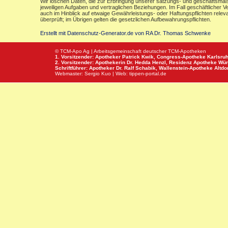
Wir löschen Daten, die zur Erbringung unserer satzungs- und geschäftsmäß
jeweiligen Aufgaben und vertraglichen Beziehungen. Im Fall geschäftlicher V
auch im Hinblick auf etwaige Gewährleistungs- oder Haftungspflichten releva
überprüft; im Übrigen gelten die gesetzlichen Aufbewahrungspflichten.
Erstellt mit Datenschutz-Generator.de von RA Dr. Thomas Schwenke
© TCM-Apo Ag | Arbeitsgemeinschaft deutscher TCM-Apotheken
1. Vorsitzender: Apotheker Patrick Kwik,
Congress-Apotheke
Karlsru
2. Vorsitzender: Apothekerin Dr. Hedda Henzl,
Residenz Apotheke
Wür
Schriftführer: Apotheker Dr. Ralf Schabik,
Wallenstein-Apotheke
Altdor
Webmaster:
Sergio Kuo
| Web:
tippen-portal.de