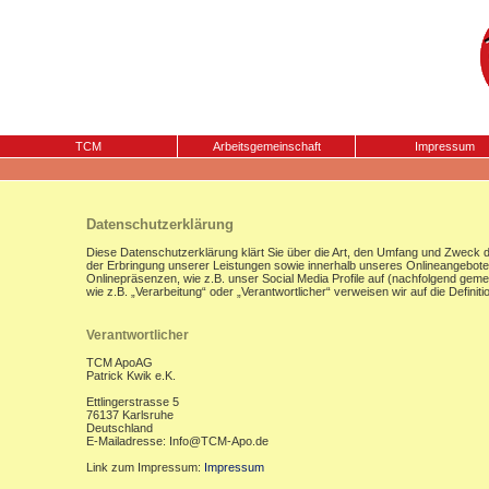
TCM
Arbeitsgemeinschaft
Impressum
Datenschutzerklärung
Diese Datenschutzerklärung klärt Sie über die Art, den Umfang und Zweck
der Erbringung unserer Leistungen sowie innerhalb unseres Onlineangebote
Onlinepräsenzen, wie z.B. unser Social Media Profile auf (nachfolgend gemei
wie z.B. „Verarbeitung“ oder „Verantwortlicher“ verweisen wir auf die Defi
Verantwortlicher
TCM ApoAG
Patrick Kwik e.K.
Ettlingerstrasse 5
76137 Karlsruhe
Deutschland
E-Mailadresse: Info@TCM-Apo.de
Link zum Impressum:
Impressum