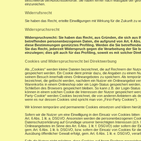
Beschwerde bei Aufsichtsbehörde: Sie haben ferner nach Maßgabe der gese
einzureichen.
Widerrufsrecht
Sie haben das Recht, erteilte Einwilligungen mit Wirkung für die Zukunft zu w
Widerspruchsrecht
Widerspruchsrecht: Sie haben das Recht, aus Gründen, die sich aus Ih
betreffenden personenbezogenen Daten, die aufgrund von Art. 6 Abs. 1 
diese Bestimmungen gestütztes Profiling. Werden die Sie betreffend
Sie das Recht, jederzeit Widerspruch gegen die Verarbeitung der Si
einzulegen; dies gilt auch für das Profiling, soweit es mit solcher Di
Cookies und Widerspruchsrecht bei Direktwerbung
Als „Cookies“ werden kleine Dateien bezeichnet, die auf Rechnern der Nut
gespeichert werden. Ein Cookie dient primär dazu, die Angaben zu einem N
seinem Besuch innerhalb eines Onlineangebotes zu speichern. Als temporär
bezeichnet, die gelöscht werden, nachdem ein Nutzer ein Onlineangebot verl
Warenkorbs in einem Onlineshop oder ein Login-Status gespeichert werden.
Schließen des Browsers gespeichert bleiben. So kann z.B. der Login-Stat
können in einem solchen Cookie die Interessen der Nutzer gespeichert wer
Party-Cookie“ werden Cookies bezeichnet, die von anderen Anbietern als de
wenn es nur dessen Cookies sind spricht man von „First-Party Cookies“).
Wir können temporäre und permanente Cookies einsetzen und klären hierü
Sofern wir die Nutzer um eine Einwilligung in den Einsatz von Cookies bitten
Art. 6 Abs. 1 lit. a. DSGVO. Ansonsten werden die personenbezogenen Coo
Datenschutzerklärung auf Grundlage unserer berechtigten Interessen (d.h. 
Onlineangebotes im Sinne des Art. 6 Abs. 1 lit. f. DSGVO) oder sofern der 
gem. Art. 6 Abs. 1 lit. b. DSGVO, bzw. sofern der Einsatz von Cookies für die
Ausübung öffentlicher Gewalt erfolgt, gem. Art. 6 Abs. 1 lit. e. DSGVO, verarb