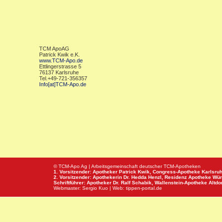
TCM ApoAG
Patrick Kwik e.K.
www.TCM-Apo.de
Ettlingerstrasse 5
76137 Karlsruhe
Tel.+49-721-356357
Info[at]TCM-Apo.de
© TCM-Apo Ag | Arbeitsgemeinschaft deutscher TCM-Apotheken
1. Vorsitzender: Apotheker Patrick Kwik,
Congress-Apotheke
Karlsru
2. Vorsitzender: Apothekerin Dr. Hedda Henzl,
Residenz Apotheke
Wür
Schriftführer: Apotheker Dr. Ralf Schabik,
Wallenstein-Apotheke
Altdor
Webmaster:
Sergio Kuo
| Web:
tippen-portal.de