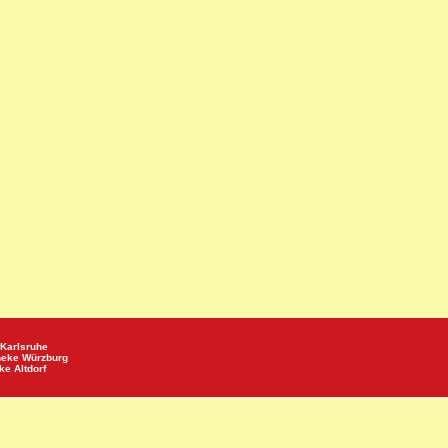
Karlsruhe
heke
Würzburg
eke
Altdorf