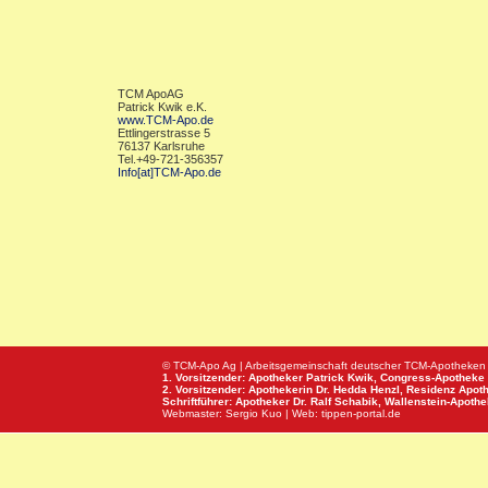
TCM ApoAG
Patrick Kwik e.K.
www.TCM-Apo.de
Ettlingerstrasse 5
76137 Karlsruhe
Tel.+49-721-356357
Info[at]TCM-Apo.de
© TCM-Apo Ag | Arbeitsgemeinschaft deutscher TCM-Apotheken
1. Vorsitzender: Apotheker Patrick Kwik,
Congress-Apotheke
2. Vorsitzender: Apothekerin Dr. Hedda Henzl,
Residenz Apot
Schriftführer: Apotheker Dr. Ralf Schabik,
Wallenstein-Apoth
Webmaster:
Sergio Kuo
| Web:
tippen-portal.de