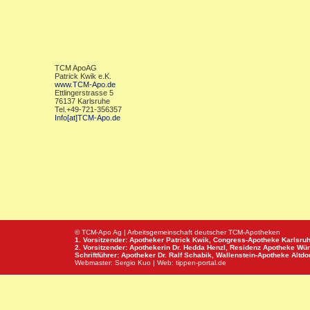
TCM ApoAG
Patrick Kwik e.K.
www.TCM-Apo.de
Ettlingerstrasse 5
76137 Karlsruhe
Tel.+49-721-356357
Info[at]TCM-Apo.de
© TCM-Apo Ag | Arbeitsgemeinschaft deutscher TCM-Apotheken
1. Vorsitzender: Apotheker Patrick Kwik,
Congress-Apotheke
Karlsru
2. Vorsitzender: Apothekerin Dr. Hedda Henzl,
Residenz Apotheke
Wür
Schriftführer: Apotheker Dr. Ralf Schabik,
Wallenstein-Apotheke
Altdor
Webmaster:
Sergio Kuo
| Web:
tippen-portal.de