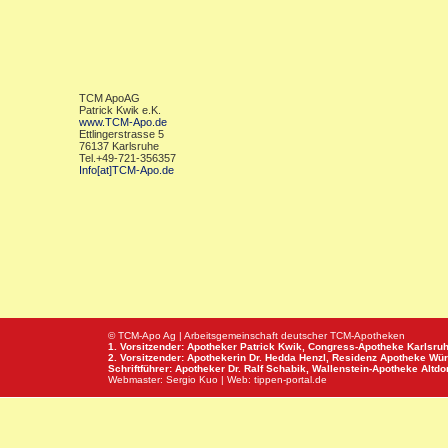
TCM ApoAG
Patrick Kwik e.K.
www.TCM-Apo.de
Ettlingerstrasse 5
76137 Karlsruhe
Tel.+49-721-356357
Info[at]TCM-Apo.de
© TCM-Apo Ag | Arbeitsgemeinschaft deutscher TCM-Apotheken
1. Vorsitzender: Apotheker Patrick Kwik,
Congress-Apotheke
Karlsru
2. Vorsitzender: Apothekerin Dr. Hedda Henzl,
Residenz Apotheke
Wür
Schriftführer: Apotheker Dr. Ralf Schabik,
Wallenstein-Apotheke
Altdor
Webmaster:
Sergio Kuo
| Web:
tippen-portal.de