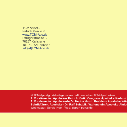
TCM ApoAG
Patrick Kwik e.K.
www.TCM-Apo.de
Ettlingerstrasse 5
76137 Karlsruhe
Tel.+49-721-356357
Info[at]TCM-Apo.de
© TCM-Apo Ag | Arbeitsgemeinschaft deutscher TCM-Apotheken
1. Vorsitzender: Apotheker Patrick Kwik,
Congress-Apotheke
Karlsru
2. Vorsitzender: Apothekerin Dr. Hedda Henzl,
Residenz Apotheke
Wür
Schriftführer: Apotheker Dr. Ralf Schabik,
Wallenstein-Apotheke
Altdor
Webmaster:
Sergio Kuo
| Web:
tippen-portal.de