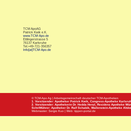
TCM ApoAG
Patrick Kwik e.K.
www.TCM-Apo.de
Ettlingerstrasse 5
76137 Karlsruhe
Tel.+49-721-356357
Info[at]TCM-Apo.de
© TCM-Apo Ag | Arbeitsgemeinschaft deutscher TCM-Apotheken
1. Vorsitzender: Apotheker Patrick Kwik,
Congress-Apotheke
Karlsru
2. Vorsitzender: Apothekerin Dr. Hedda Henzl,
Residenz Apotheke
Wür
Schriftführer: Apotheker Dr. Ralf Schabik,
Wallenstein-Apotheke
Altdor
Webmaster:
Sergio Kuo
| Web:
tippen-portal.de