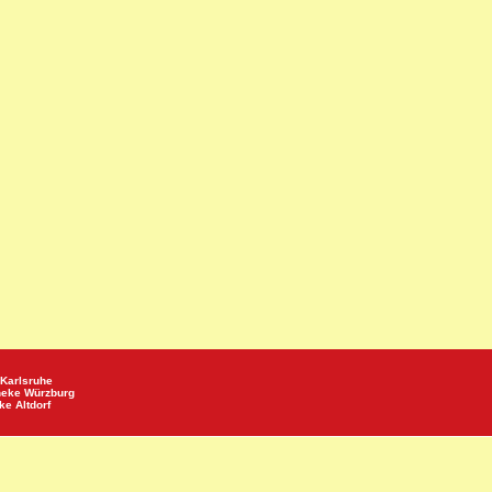
Karlsruhe
heke
Würzburg
eke
Altdorf