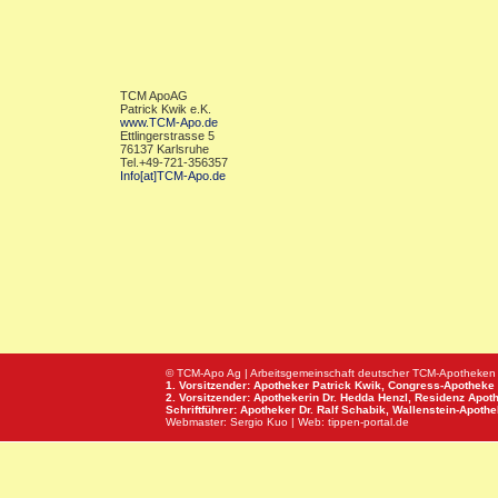
TCM ApoAG
Patrick Kwik e.K.
www.TCM-Apo.de
Ettlingerstrasse 5
76137 Karlsruhe
Tel.+49-721-356357
Info[at]TCM-Apo.de
© TCM-Apo Ag | Arbeitsgemeinschaft deutscher TCM-Apotheken
1. Vorsitzender: Apotheker Patrick Kwik,
Congress-Apotheke
2. Vorsitzender: Apothekerin Dr. Hedda Henzl,
Residenz Apot
Schriftführer: Apotheker Dr. Ralf Schabik,
Wallenstein-Apoth
Webmaster:
Sergio Kuo
| Web:
tippen-portal.de