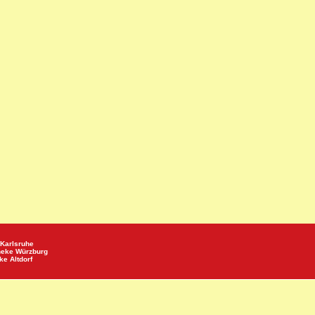
Karlsruhe
heke
Würzburg
eke
Altdorf