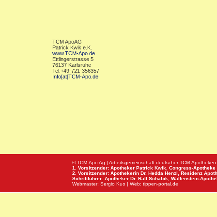
TCM ApoAG
Patrick Kwik e.K.
www.TCM-Apo.de
Ettlingerstrasse 5
76137 Karlsruhe
Tel.+49-721-356357
Info[at]TCM-Apo.de
© TCM-Apo Ag | Arbeitsgemeinschaft deutscher TCM-Apotheken
1. Vorsitzender: Apotheker Patrick Kwik,
Congress-Apotheke
2. Vorsitzender: Apothekerin Dr. Hedda Henzl,
Residenz Apot
Schriftführer: Apotheker Dr. Ralf Schabik,
Wallenstein-Apoth
Webmaster:
Sergio Kuo
| Web:
tippen-portal.de