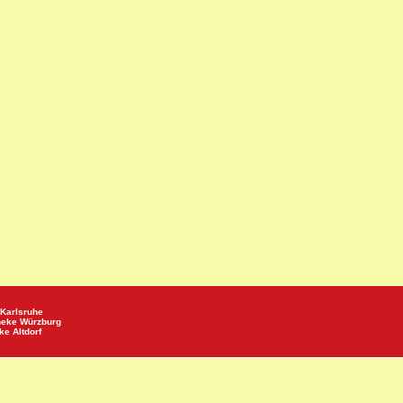
Karlsruhe
heke
Würzburg
eke
Altdorf