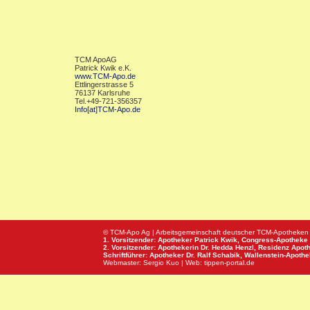
TCM ApoAG
Patrick Kwik e.K.
www.TCM-Apo.de
Ettlingerstrasse 5
76137 Karlsruhe
Tel.+49-721-356357
Info[at]TCM-Apo.de
© TCM-Apo Ag | Arbeitsgemeinschaft deutscher TCM-Apotheken
1. Vorsitzender: Apotheker Patrick Kwik,
Congress-Apotheke
2. Vorsitzender: Apothekerin Dr. Hedda Henzl,
Residenz Apot
Schriftführer: Apotheker Dr. Ralf Schabik,
Wallenstein-Apoth
Webmaster:
Sergio Kuo
| Web:
tippen-portal.de