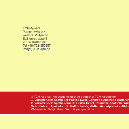
TCM ApoAG
Patrick Kwik e.K.
www.TCM-Apo.de
Ettlingerstrasse 5
76137 Karlsruhe
Tel.+49-721-356357
Info[at]TCM-Apo.de
© TCM-Apo Ag | Arbeitsgemeinschaft deutscher TCM-Apotheken
1. Vorsitzender: Apotheker Patrick Kwik,
Congress-Apotheke
Karlsru
2. Vorsitzender: Apothekerin Dr. Hedda Henzl,
Residenz Apotheke
Wür
Schriftführer: Apotheker Dr. Ralf Schabik,
Wallenstein-Apotheke
Altdor
Webmaster:
Sergio Kuo
| Web:
tippen-portal.de