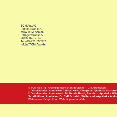
TCM ApoAG
Patrick Kwik e.K.
www.TCM-Apo.de
Ettlingerstrasse 5
76137 Karlsruhe
Tel.+49-721-356357
Info[at]TCM-Apo.de
© TCM-Apo Ag | Arbeitsgemeinschaft deutscher TCM-Apotheken
1. Vorsitzender: Apotheker Patrick Kwik,
Congress-Apotheke
Karlsru
2. Vorsitzender: Apothekerin Dr. Hedda Henzl,
Residenz Apotheke
Wür
Schriftführer: Apotheker Dr. Ralf Schabik,
Wallenstein-Apotheke
Altdor
Webmaster:
Sergio Kuo
| Web:
tippen-portal.de