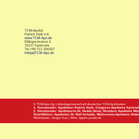
TCM ApoAG
Patrick Kwik e.K.
www.TCM-Apo.de
Ettlingerstrasse 5
76137 Karlsruhe
Tel.+49-721-356357
Info[at]TCM-Apo.de
© TCM-Apo Ag | Arbeitsgemeinschaft deutscher TCM-Apotheken
1. Vorsitzender: Apotheker Patrick Kwik,
Congress-Apotheke
Karlsru
2. Vorsitzender: Apothekerin Dr. Hedda Henzl,
Residenz Apotheke
Wür
Schriftführer: Apotheker Dr. Ralf Schabik,
Wallenstein-Apotheke
Altdor
Webmaster:
Sergio Kuo
| Web:
tippen-portal.de