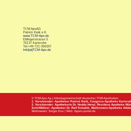
TCM ApoAG
Patrick Kwik e.K.
www.TCM-Apo.de
Ettlingerstrasse 5
76137 Karlsruhe
Tel.+49-721-356357
Info[at]TCM-Apo.de
© TCM-Apo Ag | Arbeitsgemeinschaft deutscher TCM-Apotheken
1. Vorsitzender: Apotheker Patrick Kwik,
Congress-Apotheke
Karlsru
2. Vorsitzender: Apothekerin Dr. Hedda Henzl,
Residenz Apotheke
Wür
Schriftführer: Apotheker Dr. Ralf Schabik,
Wallenstein-Apotheke
Altdor
Webmaster:
Sergio Kuo
| Web:
tippen-portal.de