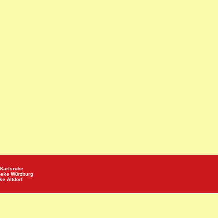
Karlsruhe
heke
Würzburg
eke
Altdorf