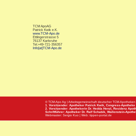
TCM ApoAG
Patrick Kwik e.K.
www.TCM-Apo.de
Ettlingerstrasse 5
76137 Karlsruhe
Tel.+49-721-356357
Info[at]TCM-Apo.de
© TCM-Apo Ag | Arbeitsgemeinschaft deutscher TCM-Apotheken
1. Vorsitzender: Apotheker Patrick Kwik,
Congress-Apotheke
2. Vorsitzender: Apothekerin Dr. Hedda Henzl,
Residenz Apot
Schriftführer: Apotheker Dr. Ralf Schabik,
Wallenstein-Apoth
Webmaster:
Sergio Kuo
| Web:
tippen-portal.de