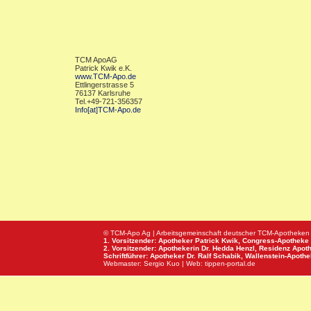
TCM ApoAG
Patrick Kwik e.K.
www.TCM-Apo.de
Ettlingerstrasse 5
76137 Karlsruhe
Tel.+49-721-356357
Info[at]TCM-Apo.de
© TCM-Apo Ag | Arbeitsgemeinschaft deutscher TCM-Apotheken
1. Vorsitzender: Apotheker Patrick Kwik,
Congress-Apotheke
2. Vorsitzender: Apothekerin Dr. Hedda Henzl,
Residenz Apot
Schriftführer: Apotheker Dr. Ralf Schabik,
Wallenstein-Apoth
Webmaster:
Sergio Kuo
| Web:
tippen-portal.de