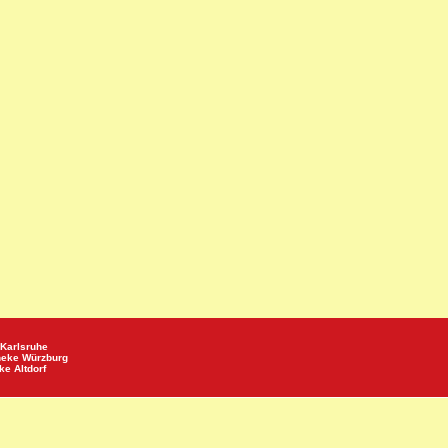
Karlsruhe
heke
Würzburg
eke
Altdorf