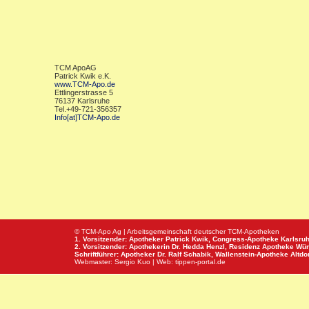
TCM ApoAG
Patrick Kwik e.K.
www.TCM-Apo.de
Ettlingerstrasse 5
76137 Karlsruhe
Tel.+49-721-356357
Info[at]TCM-Apo.de
© TCM-Apo Ag | Arbeitsgemeinschaft deutscher TCM-Apotheken
1. Vorsitzender: Apotheker Patrick Kwik,
Congress-Apotheke
Karlsru
2. Vorsitzender: Apothekerin Dr. Hedda Henzl,
Residenz Apotheke
Wür
Schriftführer: Apotheker Dr. Ralf Schabik,
Wallenstein-Apotheke
Altdor
Webmaster:
Sergio Kuo
| Web:
tippen-portal.de