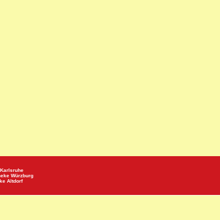
Karlsruhe
heke
Würzburg
eke
Altdorf