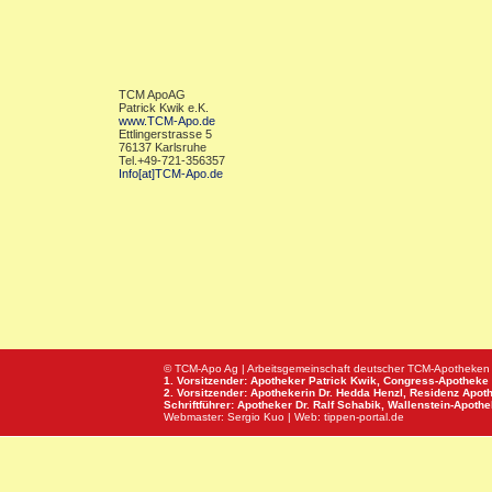
TCM ApoAG
Patrick Kwik e.K.
www.TCM-Apo.de
Ettlingerstrasse 5
76137 Karlsruhe
Tel.+49-721-356357
Info[at]TCM-Apo.de
© TCM-Apo Ag | Arbeitsgemeinschaft deutscher TCM-Apotheken
1. Vorsitzender: Apotheker Patrick Kwik,
Congress-Apotheke
2. Vorsitzender: Apothekerin Dr. Hedda Henzl,
Residenz Apot
Schriftführer: Apotheker Dr. Ralf Schabik,
Wallenstein-Apoth
Webmaster:
Sergio Kuo
| Web:
tippen-portal.de