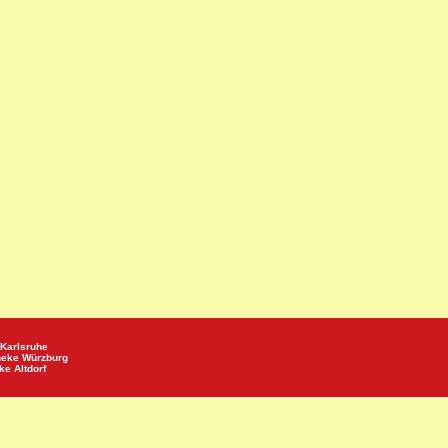
Karlsruhe
heke
Würzburg
eke
Altdorf