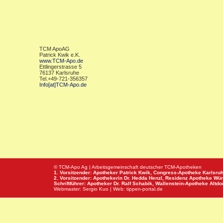
TCM ApoAG
Patrick Kwik e.K.
www.TCM-Apo.de
Ettlingerstrasse 5
76137 Karlsruhe
Tel.+49-721-356357
Info[at]TCM-Apo.de
© TCM-Apo Ag | Arbeitsgemeinschaft deutscher TCM-Apotheken
1. Vorsitzender: Apotheker Patrick Kwik,
Congress-Apotheke
Karlsru
2. Vorsitzender: Apothekerin Dr. Hedda Henzl,
Residenz Apotheke
Wür
Schriftführer: Apotheker Dr. Ralf Schabik,
Wallenstein-Apotheke
Altdor
Webmaster:
Sergio Kuo
| Web:
tippen-portal.de