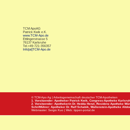
TCM ApoAG
Patrick Kwik e.K.
www.TCM-Apo.de
Ettlingerstrasse 5
76137 Karlsruhe
Tel.+49-721-356357
Info[at]TCM-Apo.de
© TCM-Apo Ag | Arbeitsgemeinschaft deutscher TCM-Apotheken
1. Vorsitzender: Apotheker Patrick Kwik,
Congress-Apotheke
Karlsru
2. Vorsitzender: Apothekerin Dr. Hedda Henzl,
Residenz Apotheke
Wür
Schriftführer: Apotheker Dr. Ralf Schabik,
Wallenstein-Apotheke
Altdor
Webmaster:
Sergio Kuo
| Web:
tippen-portal.de