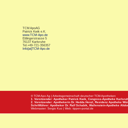
TCM ApoAG
Patrick Kwik e.K.
www.TCM-Apo.de
Ettlingerstrasse 5
76137 Karlsruhe
Tel.+49-721-356357
Info[at]TCM-Apo.de
© TCM-Apo Ag | Arbeitsgemeinschaft deutscher TCM-Apotheken
1. Vorsitzender: Apotheker Patrick Kwik,
Congress-Apotheke
Karlsru
2. Vorsitzender: Apothekerin Dr. Hedda Henzl,
Residenz Apotheke
Wür
Schriftführer: Apotheker Dr. Ralf Schabik,
Wallenstein-Apotheke
Altdor
Webmaster:
Sergio Kuo
| Web:
tippen-portal.de