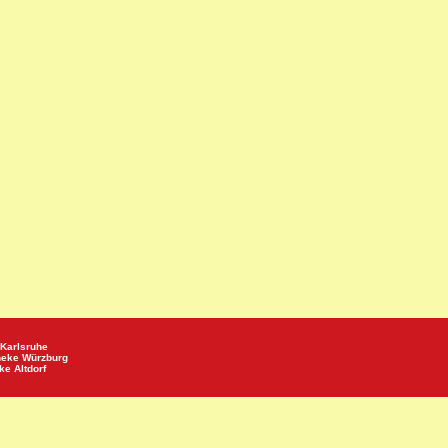
Karlsruhe
heke
Würzburg
eke
Altdorf