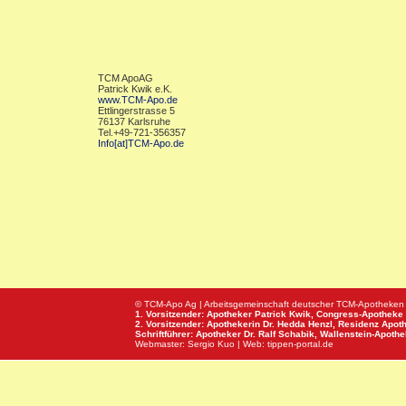
TCM ApoAG
Patrick Kwik e.K.
www.TCM-Apo.de
Ettlingerstrasse 5
76137 Karlsruhe
Tel.+49-721-356357
Info[at]TCM-Apo.de
© TCM-Apo Ag | Arbeitsgemeinschaft deutscher TCM-Apotheken
1. Vorsitzender: Apotheker Patrick Kwik,
Congress-Apotheke
2. Vorsitzender: Apothekerin Dr. Hedda Henzl,
Residenz Apot
Schriftführer: Apotheker Dr. Ralf Schabik,
Wallenstein-Apoth
Webmaster:
Sergio Kuo
| Web:
tippen-portal.de