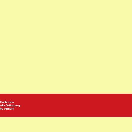
Karlsruhe
heke
Würzburg
eke
Altdorf