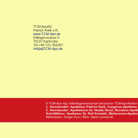
TCM ApoAG
Patrick Kwik e.K.
www.TCM-Apo.de
Ettlingerstrasse 5
76137 Karlsruhe
Tel.+49-721-356357
Info[at]TCM-Apo.de
© TCM-Apo Ag | Arbeitsgemeinschaft deutscher TCM-Apotheken
1. Vorsitzender: Apotheker Patrick Kwik,
Congress-Apotheke
2. Vorsitzender: Apothekerin Dr. Hedda Henzl,
Residenz Apot
Schriftführer: Apotheker Dr. Ralf Schabik,
Wallenstein-Apoth
Webmaster:
Sergio Kuo
| Web:
tippen-portal.de