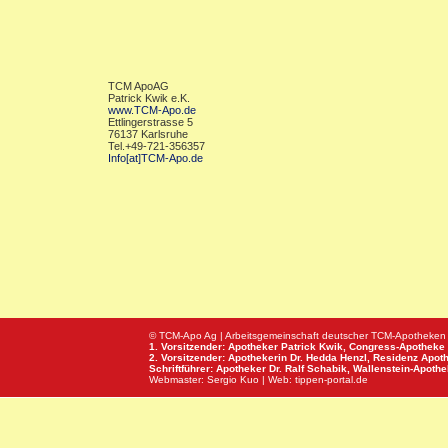
TCM ApoAG
Patrick Kwik e.K.
www.TCM-Apo.de
Ettlingerstrasse 5
76137 Karlsruhe
Tel.+49-721-356357
Info[at]TCM-Apo.de
© TCM-Apo Ag | Arbeitsgemeinschaft deutscher TCM-Apotheken
1. Vorsitzender: Apotheker Patrick Kwik,
Congress-Apotheke
2. Vorsitzender: Apothekerin Dr. Hedda Henzl,
Residenz Apot
Schriftführer: Apotheker Dr. Ralf Schabik,
Wallenstein-Apoth
Webmaster:
Sergio Kuo
| Web:
tippen-portal.de