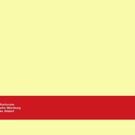
Karlsruhe
heke
Würzburg
eke
Altdorf