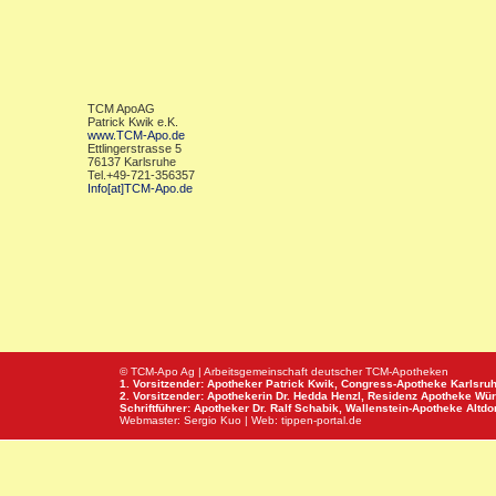
TCM ApoAG
Patrick Kwik e.K.
www.TCM-Apo.de
Ettlingerstrasse 5
76137 Karlsruhe
Tel.+49-721-356357
Info[at]TCM-Apo.de
© TCM-Apo Ag | Arbeitsgemeinschaft deutscher TCM-Apotheken
1. Vorsitzender: Apotheker Patrick Kwik,
Congress-Apotheke
Karlsru
2. Vorsitzender: Apothekerin Dr. Hedda Henzl,
Residenz Apotheke
Wür
Schriftführer: Apotheker Dr. Ralf Schabik,
Wallenstein-Apotheke
Altdor
Webmaster:
Sergio Kuo
| Web:
tippen-portal.de