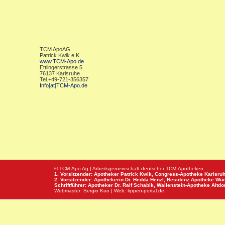
TCM ApoAG
Patrick Kwik e.K.
www.TCM-Apo.de
Ettlingerstrasse 5
76137 Karlsruhe
Tel.+49-721-356357
Info[at]TCM-Apo.de
© TCM-Apo Ag | Arbeitsgemeinschaft deutscher TCM-Apotheken
1. Vorsitzender: Apotheker Patrick Kwik,
Congress-Apotheke
Karlsru
2. Vorsitzender: Apothekerin Dr. Hedda Henzl,
Residenz Apotheke
Wür
Schriftführer: Apotheker Dr. Ralf Schabik,
Wallenstein-Apotheke
Altdor
Webmaster:
Sergio Kuo
| Web:
tippen-portal.de