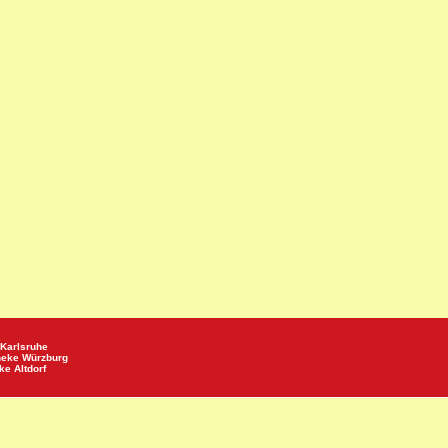
Karlsruhe
heke
Würzburg
eke
Altdorf