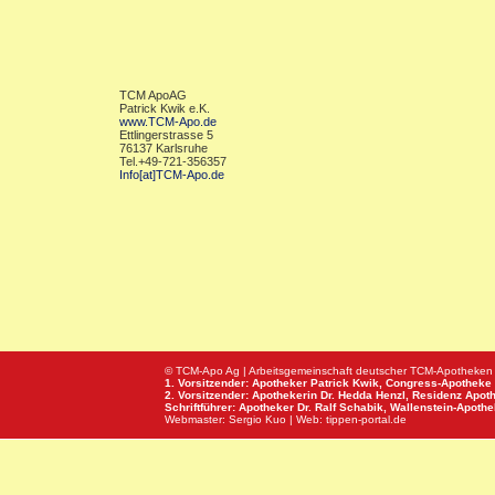
TCM ApoAG
Patrick Kwik e.K.
www.TCM-Apo.de
Ettlingerstrasse 5
76137 Karlsruhe
Tel.+49-721-356357
Info[at]TCM-Apo.de
© TCM-Apo Ag | Arbeitsgemeinschaft deutscher TCM-Apotheken
1. Vorsitzender: Apotheker Patrick Kwik,
Congress-Apotheke
2. Vorsitzender: Apothekerin Dr. Hedda Henzl,
Residenz Apot
Schriftführer: Apotheker Dr. Ralf Schabik,
Wallenstein-Apoth
Webmaster:
Sergio Kuo
| Web:
tippen-portal.de