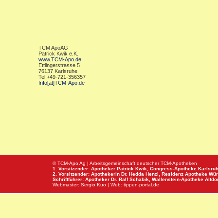
TCM ApoAG
Patrick Kwik e.K.
www.TCM-Apo.de
Ettlingerstrasse 5
76137 Karlsruhe
Tel.+49-721-356357
Info[at]TCM-Apo.de
© TCM-Apo Ag | Arbeitsgemeinschaft deutscher TCM-Apotheken
1. Vorsitzender: Apotheker Patrick Kwik,
Congress-Apotheke
Karlsru
2. Vorsitzender: Apothekerin Dr. Hedda Henzl,
Residenz Apotheke
Wür
Schriftführer: Apotheker Dr. Ralf Schabik,
Wallenstein-Apotheke
Altdor
Webmaster:
Sergio Kuo
| Web:
tippen-portal.de