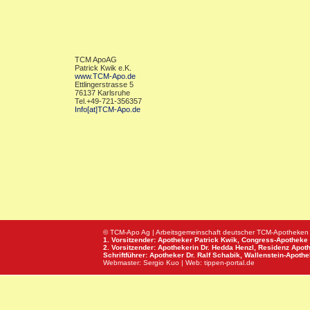
TCM ApoAG
Patrick Kwik e.K.
www.TCM-Apo.de
Ettlingerstrasse 5
76137 Karlsruhe
Tel.+49-721-356357
Info[at]TCM-Apo.de
© TCM-Apo Ag | Arbeitsgemeinschaft deutscher TCM-Apotheken
1. Vorsitzender: Apotheker Patrick Kwik,
Congress-Apotheke
2. Vorsitzender: Apothekerin Dr. Hedda Henzl,
Residenz Apot
Schriftführer: Apotheker Dr. Ralf Schabik,
Wallenstein-Apoth
Webmaster:
Sergio Kuo
| Web:
tippen-portal.de