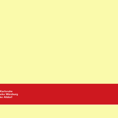
Karlsruhe
heke
Würzburg
eke
Altdorf