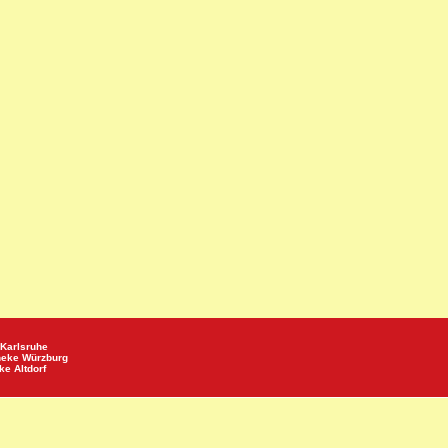
Karlsruhe
heke
Würzburg
eke
Altdorf