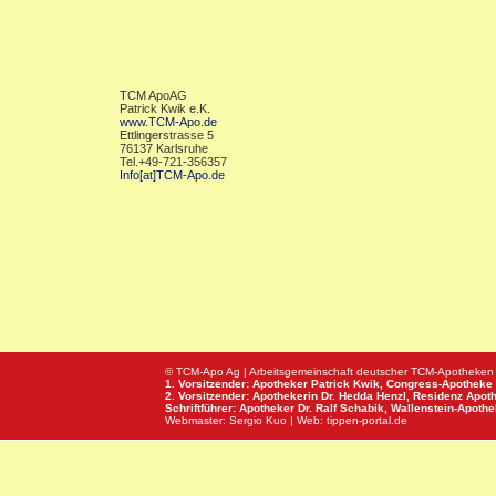
TCM ApoAG
Patrick Kwik e.K.
www.TCM-Apo.de
Ettlingerstrasse 5
76137 Karlsruhe
Tel.+49-721-356357
Info[at]TCM-Apo.de
© TCM-Apo Ag | Arbeitsgemeinschaft deutscher TCM-Apotheken
1. Vorsitzender: Apotheker Patrick Kwik,
Congress-Apotheke
2. Vorsitzender: Apothekerin Dr. Hedda Henzl,
Residenz Apot
Schriftführer: Apotheker Dr. Ralf Schabik,
Wallenstein-Apoth
Webmaster:
Sergio Kuo
| Web:
tippen-portal.de