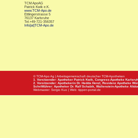
TCM ApoAG
Patrick Kwik e.K.
www.TCM-Apo.de
Ettlingerstrasse 5
76137 Karlsruhe
Tel.+49-721-356357
Info[at]TCM-Apo.de
© TCM-Apo Ag | Arbeitsgemeinschaft deutscher TCM-Apotheken
1. Vorsitzender: Apotheker Patrick Kwik,
Congress-Apotheke
Karlsru
2. Vorsitzender: Apothekerin Dr. Hedda Henzl,
Residenz Apotheke
Wür
Schriftführer: Apotheker Dr. Ralf Schabik,
Wallenstein-Apotheke
Altdor
Webmaster:
Sergio Kuo
| Web:
tippen-portal.de