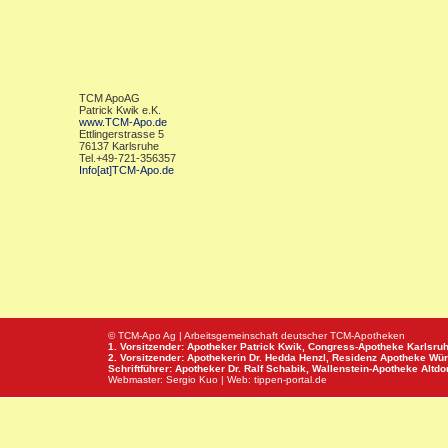
TCM ApoAG
Patrick Kwik e.K.
www.TCM-Apo.de
Ettlingerstrasse 5
76137 Karlsruhe
Tel.+49-721-356357
Info[at]TCM-Apo.de
© TCM-Apo Ag | Arbeitsgemeinschaft deutscher TCM-Apotheken
1. Vorsitzender: Apotheker Patrick Kwik,
Congress-Apotheke
Karlsru
2. Vorsitzender: Apothekerin Dr. Hedda Henzl,
Residenz Apotheke
Wür
Schriftführer: Apotheker Dr. Ralf Schabik,
Wallenstein-Apotheke
Altdor
Webmaster:
Sergio Kuo
| Web:
tippen-portal.de