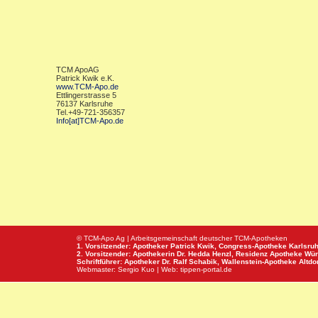
TCM ApoAG
Patrick Kwik e.K.
www.TCM-Apo.de
Ettlingerstrasse 5
76137 Karlsruhe
Tel.+49-721-356357
Info[at]TCM-Apo.de
© TCM-Apo Ag | Arbeitsgemeinschaft deutscher TCM-Apotheken
1. Vorsitzender: Apotheker Patrick Kwik,
Congress-Apotheke
Karlsru
2. Vorsitzender: Apothekerin Dr. Hedda Henzl,
Residenz Apotheke
Wür
Schriftführer: Apotheker Dr. Ralf Schabik,
Wallenstein-Apotheke
Altdor
Webmaster:
Sergio Kuo
| Web:
tippen-portal.de