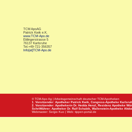
TCM ApoAG
Patrick Kwik e.K.
www.TCM-Apo.de
Ettlingerstrasse 5
76137 Karlsruhe
Tel.+49-721-356357
Info[at]TCM-Apo.de
© TCM-Apo Ag | Arbeitsgemeinschaft deutscher TCM-Apotheken
1. Vorsitzender: Apotheker Patrick Kwik,
Congress-Apotheke
Karlsru
2. Vorsitzender: Apothekerin Dr. Hedda Henzl,
Residenz Apotheke
Wür
Schriftführer: Apotheker Dr. Ralf Schabik,
Wallenstein-Apotheke
Altdor
Webmaster:
Sergio Kuo
| Web:
tippen-portal.de