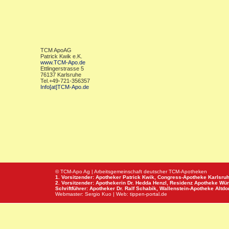
TCM ApoAG
Patrick Kwik e.K.
www.TCM-Apo.de
Ettlingerstrasse 5
76137 Karlsruhe
Tel.+49-721-356357
Info[at]TCM-Apo.de
© TCM-Apo Ag | Arbeitsgemeinschaft deutscher TCM-Apotheken
1. Vorsitzender: Apotheker Patrick Kwik,
Congress-Apotheke
Karlsru
2. Vorsitzender: Apothekerin Dr. Hedda Henzl,
Residenz Apotheke
Wür
Schriftführer: Apotheker Dr. Ralf Schabik,
Wallenstein-Apotheke
Altdor
Webmaster:
Sergio Kuo
| Web:
tippen-portal.de