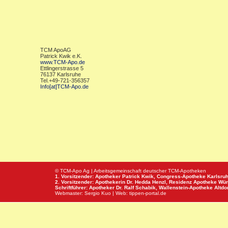
TCM ApoAG
Patrick Kwik e.K.
www.TCM-Apo.de
Ettlingerstrasse 5
76137 Karlsruhe
Tel.+49-721-356357
Info[at]TCM-Apo.de
© TCM-Apo Ag | Arbeitsgemeinschaft deutscher TCM-Apotheken
1. Vorsitzender: Apotheker Patrick Kwik,
Congress-Apotheke
Karlsru
2. Vorsitzender: Apothekerin Dr. Hedda Henzl,
Residenz Apotheke
Wür
Schriftführer: Apotheker Dr. Ralf Schabik,
Wallenstein-Apotheke
Altdor
Webmaster:
Sergio Kuo
| Web:
tippen-portal.de