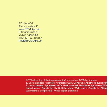
TCM ApoAG
Patrick Kwik e.K.
www.TCM-Apo.de
Ettlingerstrasse 5
76137 Karlsruhe
Tel.+49-721-356357
Info[at]TCM-Apo.de
© TCM-Apo Ag | Arbeitsgemeinschaft deutscher TCM-Apotheken
1. Vorsitzender: Apotheker Patrick Kwik,
Congress-Apotheke
Karlsru
2. Vorsitzender: Apothekerin Dr. Hedda Henzl,
Residenz Apotheke
Wür
Schriftführer: Apotheker Dr. Ralf Schabik,
Wallenstein-Apotheke
Altdor
Webmaster:
Sergio Kuo
| Web:
tippen-portal.de