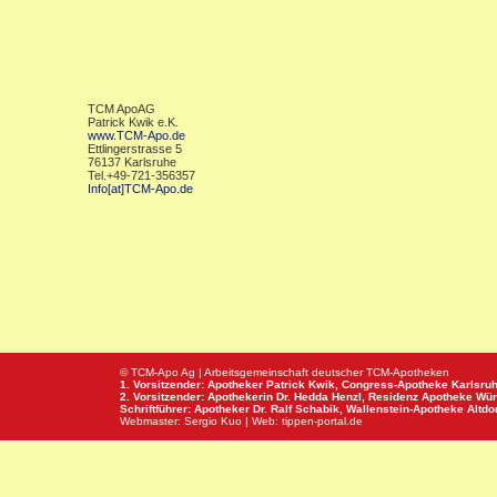
TCM ApoAG
Patrick Kwik e.K.
www.TCM-Apo.de
Ettlingerstrasse 5
76137 Karlsruhe
Tel.+49-721-356357
Info[at]TCM-Apo.de
© TCM-Apo Ag | Arbeitsgemeinschaft deutscher TCM-Apotheken
1. Vorsitzender: Apotheker Patrick Kwik,
Congress-Apotheke
Karlsru
2. Vorsitzender: Apothekerin Dr. Hedda Henzl,
Residenz Apotheke
Wür
Schriftführer: Apotheker Dr. Ralf Schabik,
Wallenstein-Apotheke
Altdor
Webmaster:
Sergio Kuo
| Web:
tippen-portal.de