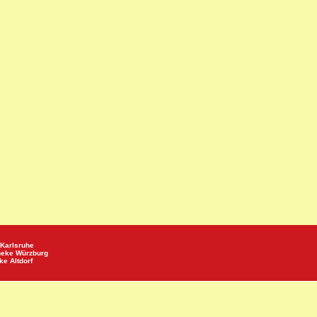
Karlsruhe
heke
Würzburg
eke
Altdorf