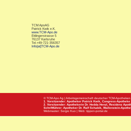
TCM ApoAG
Patrick Kwik e.K.
www.TCM-Apo.de
Ettlingerstrasse 5
76137 Karlsruhe
Tel.+49-721-356357
Info[at]TCM-Apo.de
© TCM-Apo Ag | Arbeitsgemeinschaft deutscher TCM-Apotheken
1. Vorsitzender: Apotheker Patrick Kwik,
Congress-Apotheke
2. Vorsitzender: Apothekerin Dr. Hedda Henzl,
Residenz Apot
Schriftführer: Apotheker Dr. Ralf Schabik,
Wallenstein-Apoth
Webmaster:
Sergio Kuo
| Web:
tippen-portal.de