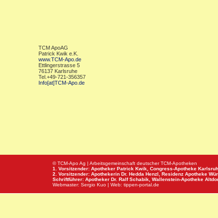
TCM ApoAG
Patrick Kwik e.K.
www.TCM-Apo.de
Ettlingerstrasse 5
76137 Karlsruhe
Tel.+49-721-356357
Info[at]TCM-Apo.de
© TCM-Apo Ag | Arbeitsgemeinschaft deutscher TCM-Apotheken
1. Vorsitzender: Apotheker Patrick Kwik,
Congress-Apotheke
Karlsru
2. Vorsitzender: Apothekerin Dr. Hedda Henzl,
Residenz Apotheke
Wür
Schriftführer: Apotheker Dr. Ralf Schabik,
Wallenstein-Apotheke
Altdor
Webmaster:
Sergio Kuo
| Web:
tippen-portal.de