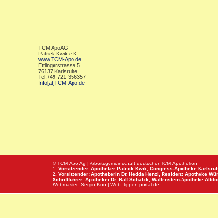
TCM ApoAG
Patrick Kwik e.K.
www.TCM-Apo.de
Ettlingerstrasse 5
76137 Karlsruhe
Tel.+49-721-356357
Info[at]TCM-Apo.de
© TCM-Apo Ag | Arbeitsgemeinschaft deutscher TCM-Apotheken
1. Vorsitzender: Apotheker Patrick Kwik,
Congress-Apotheke
Karlsru
2. Vorsitzender: Apothekerin Dr. Hedda Henzl,
Residenz Apotheke
Wür
Schriftführer: Apotheker Dr. Ralf Schabik,
Wallenstein-Apotheke
Altdor
Webmaster:
Sergio Kuo
| Web:
tippen-portal.de