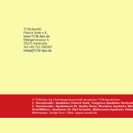
TCM ApoAG
Patrick Kwik e.K.
www.TCM-Apo.de
Ettlingerstrasse 5
76137 Karlsruhe
Tel.+49-721-356357
Info[at]TCM-Apo.de
© TCM-Apo Ag | Arbeitsgemeinschaft deutscher TCM-Apotheken
1. Vorsitzender: Apotheker Patrick Kwik,
Congress-Apotheke
Karlsru
2. Vorsitzender: Apothekerin Dr. Hedda Henzl,
Residenz Apotheke
Wür
Schriftführer: Apotheker Dr. Ralf Schabik,
Wallenstein-Apotheke
Altdor
Webmaster:
Sergio Kuo
| Web:
tippen-portal.de