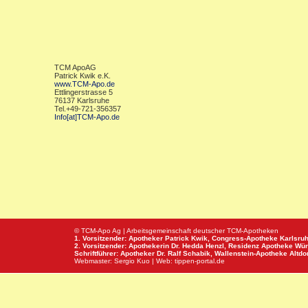
TCM ApoAG
Patrick Kwik e.K.
www.TCM-Apo.de
Ettlingerstrasse 5
76137 Karlsruhe
Tel.+49-721-356357
Info[at]TCM-Apo.de
© TCM-Apo Ag | Arbeitsgemeinschaft deutscher TCM-Apotheken
1. Vorsitzender: Apotheker Patrick Kwik,
Congress-Apotheke
Karlsru
2. Vorsitzender: Apothekerin Dr. Hedda Henzl,
Residenz Apotheke
Wür
Schriftführer: Apotheker Dr. Ralf Schabik,
Wallenstein-Apotheke
Altdor
Webmaster:
Sergio Kuo
| Web:
tippen-portal.de