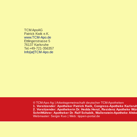
TCM ApoAG
Patrick Kwik e.K.
www.TCM-Apo.de
Ettlingerstrasse 5
76137 Karlsruhe
Tel.+49-721-356357
Info[at]TCM-Apo.de
© TCM-Apo Ag | Arbeitsgemeinschaft deutscher TCM-Apotheken
1. Vorsitzender: Apotheker Patrick Kwik,
Congress-Apotheke
Karlsru
2. Vorsitzender: Apothekerin Dr. Hedda Henzl,
Residenz Apotheke
Wür
Schriftführer: Apotheker Dr. Ralf Schabik,
Wallenstein-Apotheke
Altdor
Webmaster:
Sergio Kuo
| Web:
tippen-portal.de